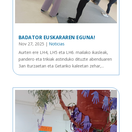
BADATOR EUSKARAREN EGUNA!
Nov 27, 2025
|
Noticias
Aurten ere LH4, LH5 eta LH6. mailako ikasleak,
pandero eta trikiak astinduko dituzte abenduaren
3an Iturzaetan eta Getariko kaleetan zehar,...