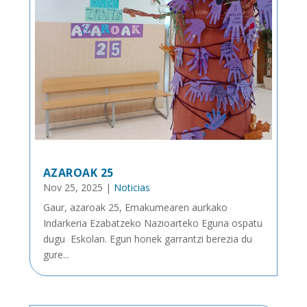
AZAROAK 25
Nov 25, 2025
|
Noticias
Gaur, azaroak 25, Emakumearen aurkako
Indarkeria Ezabatzeko Nazioarteko Eguna ospatu
dugu Eskolan. Egun honek garrantzi berezia du
gure...