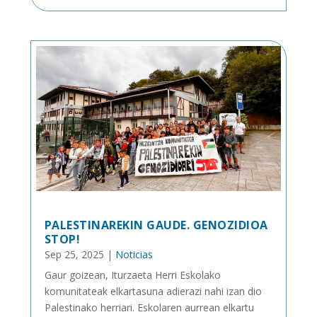
PALESTINAREKIN GAUDE. GENOZIDIOA
STOP!
Sep 25, 2025
|
Noticias
Gaur goizean, Iturzaeta Herri Eskolako
komunitateak elkartasuna adierazi nahi izan dio
Palestinako herriari. Eskolaren aurrean elkartu