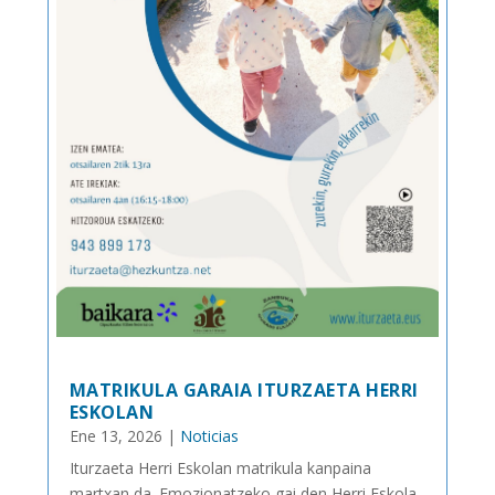
MATRIKULA GARAIA ITURZAETA HERRI
ESKOLAN
Ene 13, 2026
|
Noticias
Iturzaeta Herri Eskolan matrikula kanpaina
martxan da. Emozionatzeko gai den Herri Eskola