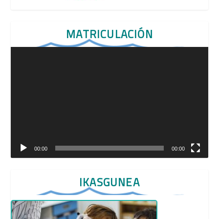
MATRICULACIÓN
Reproductor
de
vídeo
00:00
00:00
IKASGUNEA