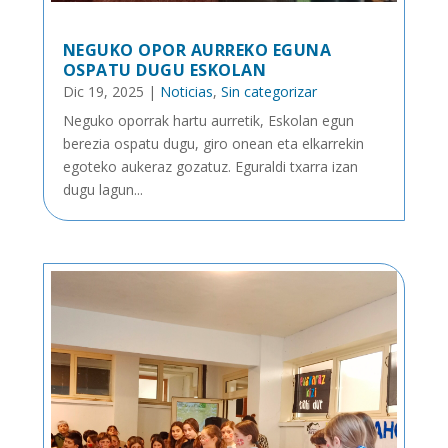
NEGUKO OPOR AURREKO EGUNA
OSPATU DUGU ESKOLAN
Dic 19, 2025
|
Noticias
,
Sin categorizar
Neguko oporrak hartu aurretik, Eskolan egun
berezia ospatu dugu, giro onean eta elkarrekin
egoteko aukeraz gozatuz. Eguraldi txarra izan
dugu lagun...