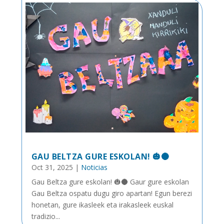
GAU BELTZA GURE ESKOLAN! 🎃🌑
Oct 31, 2025
|
Noticias
Gau Beltza gure eskolan! 🎃🌑 Gaur gure eskolan
Gau Beltza ospatu dugu giro apartan! Egun berezi
honetan, gure ikasleek eta irakasleek euskal
tradizio...