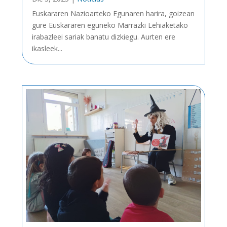
Euskararen Nazioarteko Egunaren harira, goizean
gure Euskararen eguneko Marrazki Lehiaketako
irabazleei sariak banatu dizkiegu. Aurten ere
ikasleek...