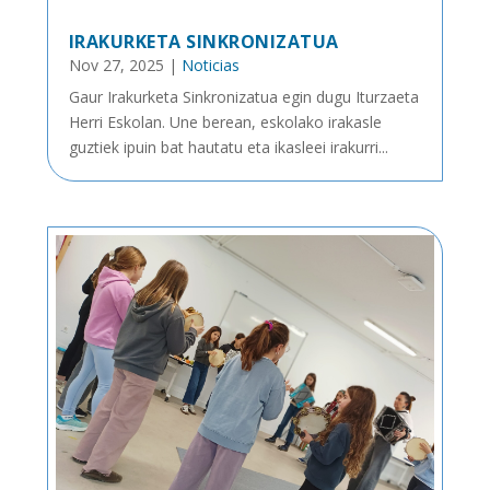
IRAKURKETA SINKRONIZATUA
Nov 27, 2025
|
Noticias
Gaur Irakurketa Sinkronizatua egin dugu Iturzaeta
Herri Eskolan. Une berean, eskolako irakasle
guztiek ipuin bat hautatu eta ikasleei irakurri...