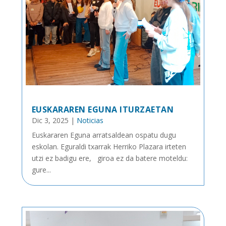
EUSKARAREN EGUNA ITURZAETAN
Dic 3, 2025
|
Noticias
Euskararen Eguna arratsaldean ospatu dugu
eskolan. Eguraldi txarrak Herriko Plazara irteten
utzi ez badigu ere, giroa ez da batere moteldu:
gure...