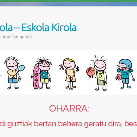
ola – Eskola Kirola
azaratzeko gunea