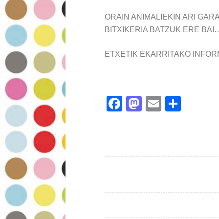
ORAIN ANIMALIEKIN ARI GAR
BITXIKERIA BATZUK ERE BAI
ETXETIK EKARRITAKO INFOR
F
M
E
S
ac
as
m
h
e
to
ai
ar
b
d
l
e
o
o
o
n
k
Sarreren