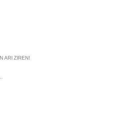
 ARI ZIREN!
…