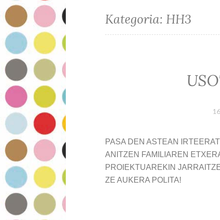
Kategoria:
HH3
USO
16
PASA DEN ASTEAN IRTEERAT
ANITZEN FAMILIAREN ETXERA
PROIEKTUAREKIN JARRAITZEK
ZE AUKERA POLITA!