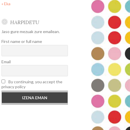
« Eka
HARPIDETU
Jaso gure mezuak zure emailean.
First name or full name
Email
By continuing, you accept the
privacy policy