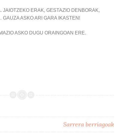
A. JAIOTZEKO ERAK, GESTAZIO DENBORAK,
… GAUZA ASKO ARI GARA IKASTEN!
MAZIO ASKO DUGU ORAINGOAN ERE.
Sarrera berriagoak