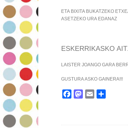
ETA BIXITA BUKATZEKO ETX
ASETZEKO URA EDANAZ
ESKERRIKASKO AITZ
LAISTER JOANGO GARA BERR
GUSTURA ASKO GAINERA!!!
F
M
E
S
ac
as
m
h
e
to
ai
ar
b
d
l
e