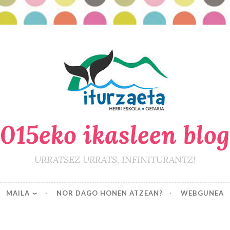
015eko ikasleen blo
URRATSEZ URRATS, INFINITURANTZ!
MAILA
NOR DAGO HONEN ATZEAN?
WEBGUNEA