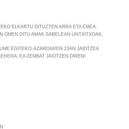
TEKO ELKARTU DITUZTEN ARRA ETA EMEA.
N OMEN DITU AMAK SABELEAN UNTXITXOAK.
UME EGITEKO, AZAROAREN 23AN JAIOTZEA
HERA. EA ZENBAT JAIOTZEN DIREN!
EN