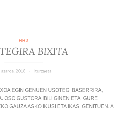
HH3
TEGIRA BIXITA
 azaroa, 2018
Iturzaeta
XOA EGIN GENUEN USOTEGI BASERRIRA,
. OSO GUSTORA IBILI GINEN ETA GURE
O GAUZA ASKO IKUSI ETA IKASI GENITUEN. A