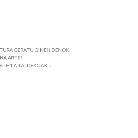
TURA GERATU GINEN DENOK.
NA ARTE!
R LH1.A TALDEKOAK…