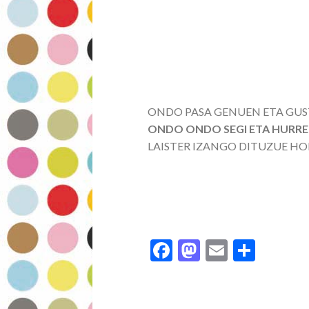
ONDO PASA GENUEN ETA GUS
ONDO ONDO SEGI ETA HURRE
LAISTER IZANGO DITUZUE HO
F
M
E
S
ac
as
m
h
e
to
ai
ar