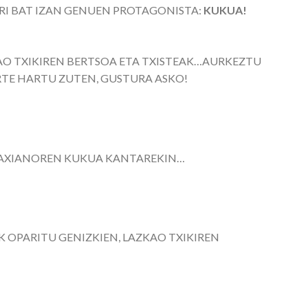
ARI BAT IZAN GENUEN PROTAGONISTA:
KUKUA!
AO TXIKIREN BERTSOA ETA TXISTEAK…AURKEZTU
ARTE HARTU ZUTEN, GUSTURA ASKO!
KAXIANOREN KUKUA KANTAREKIN…
 OPARITU GENIZKIEN, LAZKAO TXIKIREN