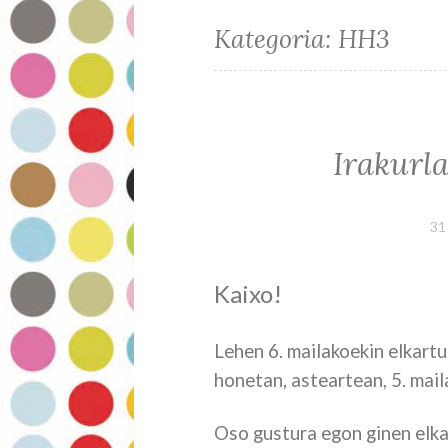
Kategoria:
HH3
Irakurl
31
Kaixo!
Lehen 6. mailakoekin elkartu
honetan, asteartean, 5. mail
Oso gustura egon ginen elkar