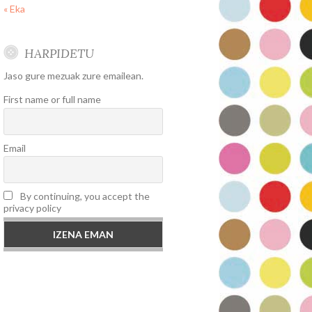
« Eka
HARPIDETU
Jaso gure mezuak zure emailean.
First name or full name
Email
By continuing, you accept the
privacy policy