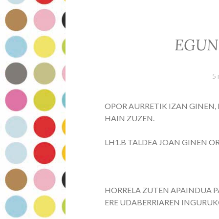
o
n
k
EGUN
5 
OPOR AURRETIK IZAN GINEN, 
HAIN ZUZEN.
LH1.B TALDEA JOAN GINEN O
HORRELA ZUTEN APAINDUA P
ERE UDABERRIAREN INGURUK