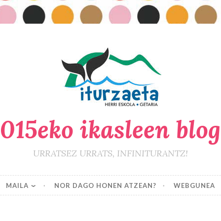
015eko ikasleen blo
URRATSEZ URRATS, INFINITURANTZ!
MAILA
NOR DAGO HONEN ATZEAN?
WEBGUNEA