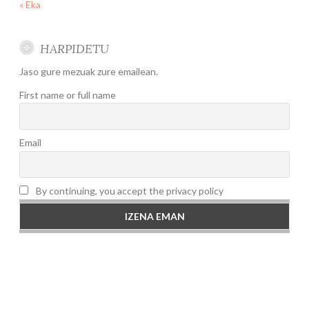
« Eka
HARPIDETU
Jaso gure mezuak zure emailean.
First name or full name
Email
By continuing, you accept the privacy policy