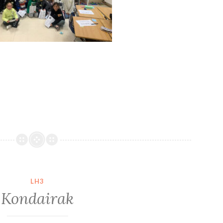
LH3
Kondairak