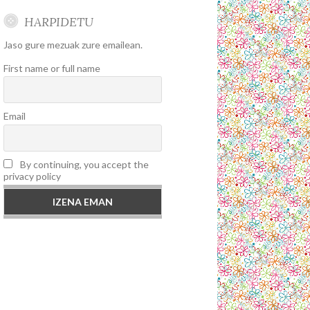
HARPIDETU
Jaso gure mezuak zure emailean.
First name or full name
Email
By continuing, you accept the
privacy policy