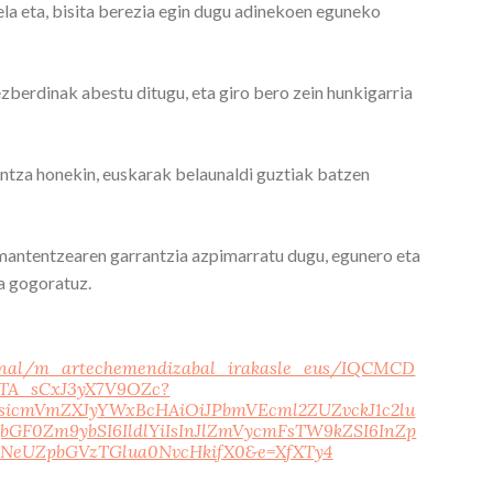
la eta, bisita berezia egin dugu adinekoen eguneko
berdinak abestu ditugu, eta giro bero zein hunkigarria
ntza honekin, euskarak belaunaldi guztiak batzen
 mantentzearen garrantzia azpimarratu dugu, egunero eta
a gogoratuz.
sonal/m_artechemendizabal_irakasle_eus/IQCMCD
TA_sCxJ3yX7V9OZc?
nsicmVmZXJyYWxBcHAiOiJPbmVEcml2ZUZvckJ1c2lu
GF0Zm9ybSI6IldlYiIsInJlZmVycmFsTW9kZSI6InZp
JNeUZpbGVzTGlua0NvcHkifX0&e=XfXTy4