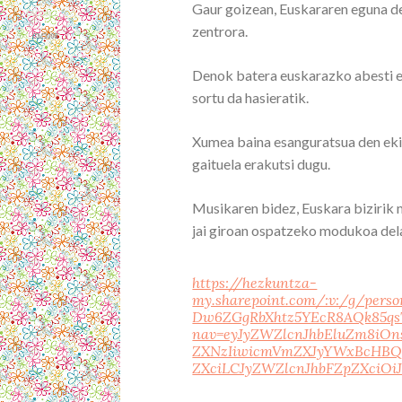
Gaur goizean, Euskararen eguna de
zentrora.
Denok batera euskarazko abesti ez
sortu da hasieratik.
Xumea baina esanguratsua den eki
gaituela erakutsi dugu.
Musikaren bidez, Euskara bizirik
jai giroan ospatzeko modukoa del
https://hezkuntza-
my.sharepoint.com/:v:/g/per
Dw6ZGgRbXhtz5YEcR8AQk85qs
nav=eyJyZWZlcnJhbEluZm8iO
ZXNzIiwicmVmZXJyYWxBcHBQb
ZXciLCJyZWZlcnJhbFZpZXciOi