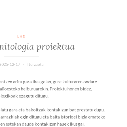
LH3
mitologia proiektua
2025-12-17
Iturzaeta
ntzen aritu gara ikasgelan, gure kulturaren ondare
alioesteko helburuarekin. Proiektu honen bidez,
ologikoak ezagutu ditugu.
latu gara eta bakoitzak kontakizun bat prestatu dugu.
arrazkiak egin ditugu eta baita istorioei bizia emateko
uen estekan daude kontakizun hauek ikusgai.