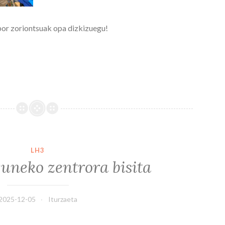
or zoriontsuak opa dizkizuegu!
LH3
uneko zentrora bisita
2025-12-05
Iturzaeta