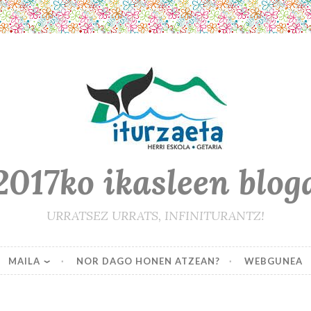
2017ko ikasleen blog
URRATSEZ URRATS, INFINITURANTZ!
MAILA
NOR DAGO HONEN ATZEAN?
WEBGUNEA