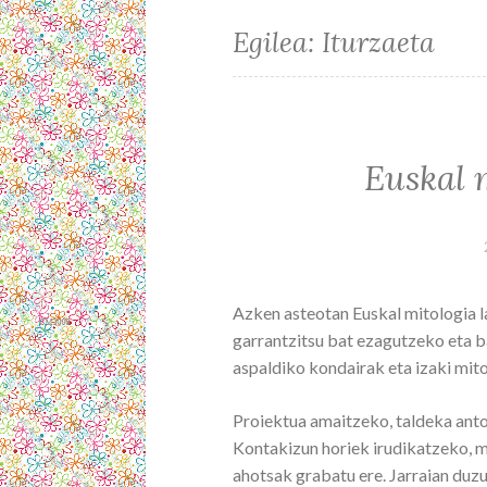
Egilea:
Iturzaeta
Euskal 
Azken asteotan Euskal mitologia la
garrantzitsu bat ezagutzeko eta b
aspaldiko kondairak eta izaki mit
Proiektua amaitzeko, taldeka anto
Kontakizun horiek irudikatzeko, m
ahotsak grabatu ere. Jarraian duz