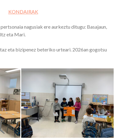
KONDAIRAK
 pertsonaia nagusiak ere aurkeztu ditugu: Basajaun,
ltz eta Mari.
taz eta bizipenez beteriko urteari. 2026an gogotsu