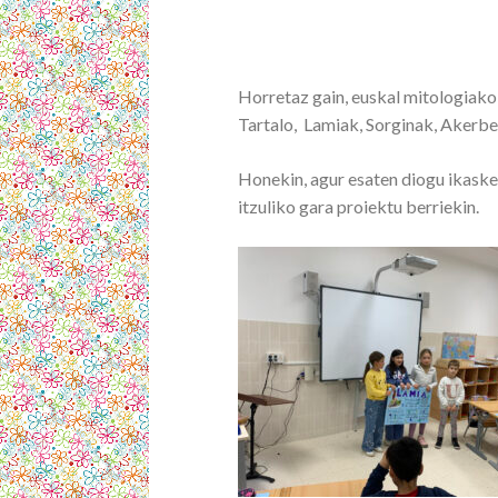
Horretaz gain, euskal mitologiako
Tartalo, Lamiak, Sorginak, Akerbe
Honekin, agur esaten diogu ikaske
itzuliko gara proiektu berriekin.