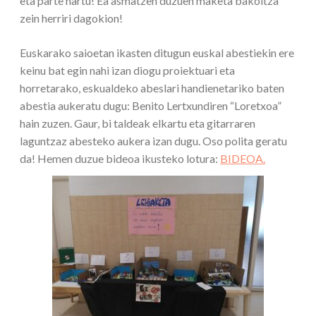
eta parte hartu! Ea asmatzen duzuen maketa bakoitza
zein herriri dagokion!
Euskarako saioetan ikasten ditugun euskal abestiekin ere
keinu bat egin nahi izan diogu proiektuari eta
horretarako, eskualdeko abeslari handienetariko baten
abestia aukeratu dugu: Benito Lertxundiren “Loretxoa”
hain zuzen. Gaur, bi taldeak elkartu eta gitarraren
laguntzaz abesteko aukera izan dugu. Oso polita geratu
da! Hemen duzue bideoa ikusteko lotura:
BIDEOA.