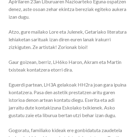
Apirilaren 23an Liburuaren Nazioarteko Eguna ospatzen
denez, aste osoan zehar ekintza bereziak egiteko aukera
izan dugu.
Atzo, gure mailako Lore eta Julenek, Getariako literatura
lehiaketan sarituak izan diren euren lanak irakurri
zizkiguten. Ze artistak! Zorionak bioi!
Gaur goizean, berriz, LH6ko Haron, Akram eta Martin
txisteak kontatzera etorri dira.
Eguerdi partean, LH3A gelakoak HH2ra joan gara ipuina
kontatzera. Pasa den astetik prestatzen aritu garen
istorioa denon artean kontatu diegu. Eserita eta adi
jarraitu dute kontakizuna Eskolako txikienek. Asko
gustatu zaie eta liburua bertan utzi behar izan dugu.
Gogoratu, familiako kideak ere gonbidatuta zaudetela