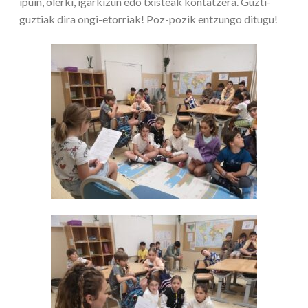
ipuin, olerki, igarkizun edo txisteak kontatzera. Guzti-
guztiak dira ongi-etorriak! Poz-pozik entzungo ditugu!