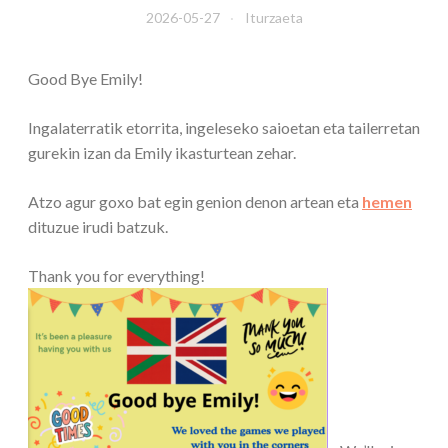
2026-05-27
Iturzaeta
Good Bye Emily!
Ingalaterratik etorrita, ingeleseko saioetan eta tailerretan
gurekin izan da Emily ikasturtean zehar.
Atzo agur goxo bat egin genion denon artean eta
hemen
dituzue irudi batzuk.
Thank you for everything!