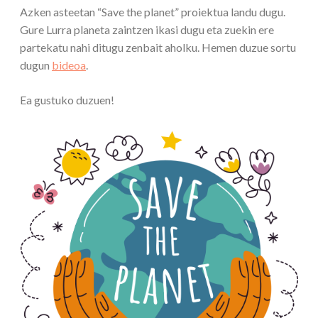
Azken asteetan “Save the planet” proiektua landu dugu.
Gure Lurra planeta zaintzen ikasi dugu eta zuekin ere
partekatu nahi ditugu zenbait aholku. Hemen duzue sortu
dugun
bideoa
.
Ea gustuko duzuen!