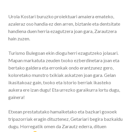
Urola Kostari buruzko proiektuari amaiera emateko,
azaleraz oso handia ez den arren, biztanle eta dentsitate
handiena duen herria ezagutzera joan gara, Zarautzera
hain zuzen.
Turismo Bulegoan ekin diogu herri ezagutzeko jolasari.
Mapan markatuta zeuden txoko ezberdinetara joan eta
bertako galdera eta erronkak ondo erantzunez gero,
koloretako munstro txikiak askatzen joan gara. Gelan
ikasitakoaz gain, txoko eta istorio berriak ikasteko
aukera ere izan dugu! Eta urrezko garaikurra lortu dugu,
gainera!
Etxean prestatutako hamaiketako eta bazkari goxoek
tripazorriak eragin dituztenez, Getariari begira bazkaldu
dugu. Horregatik omen da Zarautz ederra, dituen