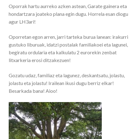
Oporrak hartu aurreko azken astean, Garate gainera eta
hondartzara joateko plana egin dugu. Horrela esan diogu
agur LH3ari!
Oporretan egon arren, jarri tarteka burua lanean: irakurri
gustuko liburuak, idatzi postalak familiakoei eta lagunei,
begiratu ordularia eta kalkulatu 2 eurorekin zenbat
litxarkeria erosi ditzakezuen!
Gozatu udaz, familiaz eta lagunez, deskantsatu, jolastu,
jolastu eta jolastu! Irailean ikusi dugu berriz elkar!
Besarkada bana! Aioo!