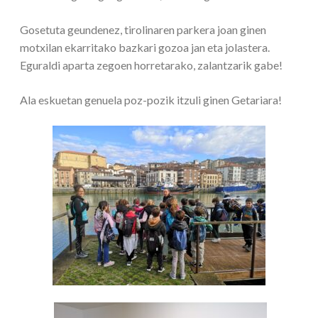
Gosetuta geundenez, tirolinaren parkera joan ginen
motxilan ekarritako bazkari gozoa jan eta jolastera.
Eguraldi aparta zegoen horretarako, zalantzarik gabe!
Ala eskuetan genuela poz-pozik itzuli ginen Getariara!