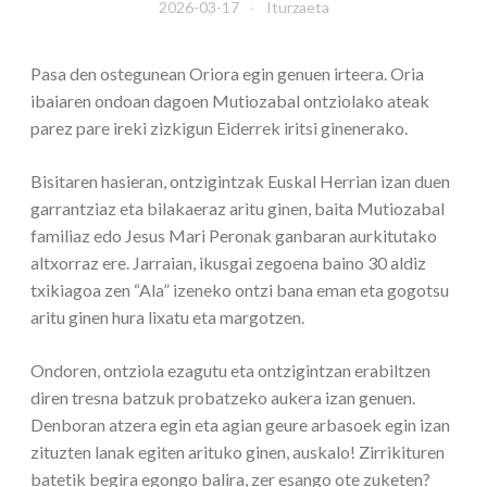
2026-03-17
Iturzaeta
Pasa den ostegunean Oriora egin genuen irteera. Oria
ibaiaren ondoan dagoen Mutiozabal ontziolako ateak
parez pare ireki zizkigun Eiderrek iritsi ginenerako.
Bisitaren hasieran, ontzigintzak Euskal Herrian izan duen
garrantziaz eta bilakaeraz aritu ginen, baita Mutiozabal
familiaz edo Jesus Mari Peronak ganbaran aurkitutako
altxorraz ere. Jarraian, ikusgai zegoena baino 30 aldiz
txikiagoa zen “Ala” izeneko ontzi bana eman eta gogotsu
aritu ginen hura lixatu eta margotzen.
Ondoren, ontziola ezagutu eta ontzigintzan erabiltzen
diren tresna batzuk probatzeko aukera izan genuen.
Denboran atzera egin eta agian geure arbasoek egin izan
zituzten lanak egiten arituko ginen, auskalo! Zirrikituren
batetik begira egongo balira, zer esango ote zuketen?