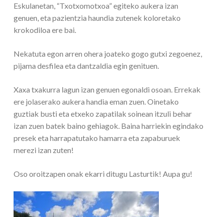
Eskulanetan, “Txotxomotxoa” egiteko aukera izan
genuen, eta pazientzia haundia zutenek koloretako
krokodiloa ere bai.
Nekatuta egon arren ohera joateko gogo gutxi zegoenez,
pijama desfilea eta dantzaldia egin genituen.
Xaxa txakurra lagun izan genuen egonaldi osoan. Errekak
ere jolaserako aukera handia eman zuen. Oinetako
guztiak busti eta etxeko zapatilak soinean itzuli behar
izan zuen batek baino gehiagok. Baina harriekin egindako
presek eta harrapatutako hamarra eta zapaburuek
merezi izan zuten!
Oso oroitzapen onak ekarri ditugu Lasturtik! Aupa gu!