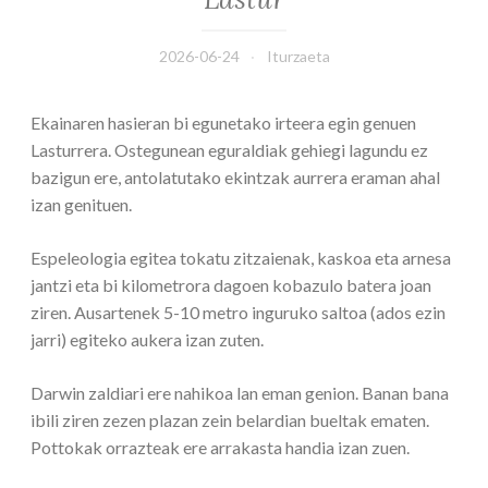
2026-06-24
Iturzaeta
Ekainaren hasieran bi egunetako irteera egin genuen
Lasturrera. Ostegunean eguraldiak gehiegi lagundu ez
bazigun ere, antolatutako ekintzak aurrera eraman ahal
izan genituen.
Espeleologia egitea tokatu zitzaienak, kaskoa eta arnesa
jantzi eta bi kilometrora dagoen kobazulo batera joan
ziren. Ausartenek 5-10 metro inguruko saltoa (ados ezin
jarri) egiteko aukera izan zuten.
Darwin zaldiari ere nahikoa lan eman genion. Banan bana
ibili ziren zezen plazan zein belardian bueltak ematen.
Pottokak orrazteak ere arrakasta handia izan zuen.