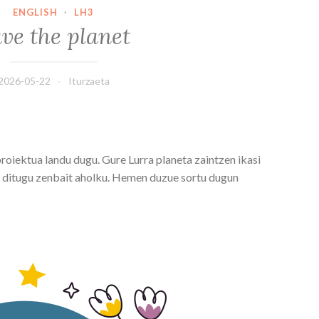
ENGLISH
·
LH3
ve the planet
2026-05-22
Iturzaeta
roiektua landu dugu. Gure Lurra planeta zaintzen ikasi
i ditugu zenbait aholku. Hemen duzue sortu dugun