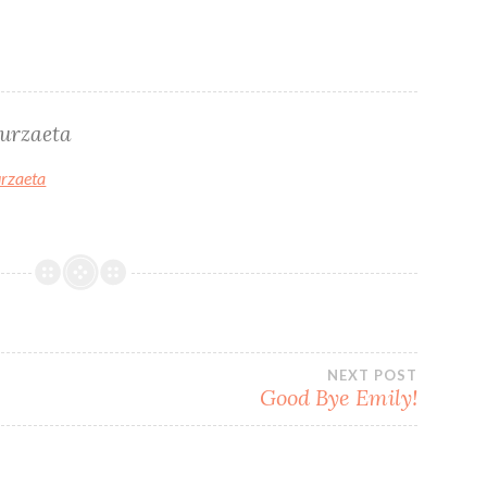
turzaeta
urzaeta
NEXT POST
Good Bye Emily!