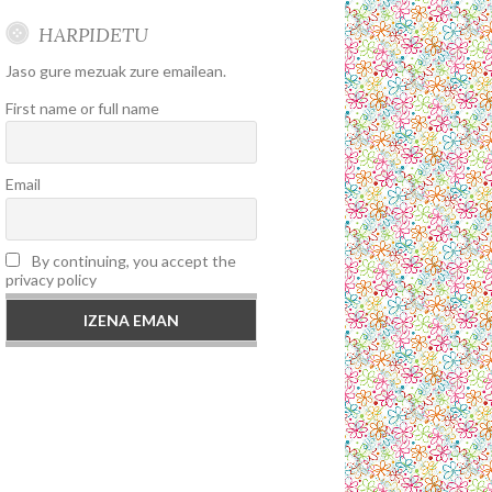
HARPIDETU
Jaso gure mezuak zure emailean.
First name or full name
Email
By continuing, you accept the
privacy policy