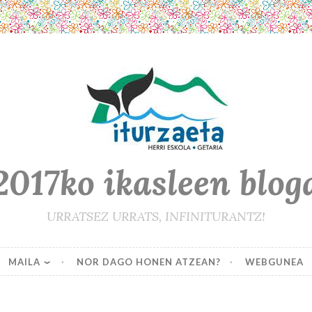
2017ko ikasleen blog
URRATSEZ URRATS, INFINITURANTZ!
MAILA
NOR DAGO HONEN ATZEAN?
WEBGUNEA