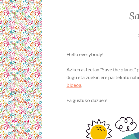
Sa
Hello everybody!
Azken asteetan “Save the planet” p
dugu eta zuekin ere partekatu nah
bideoa
.
Ea gustuko duzuen!