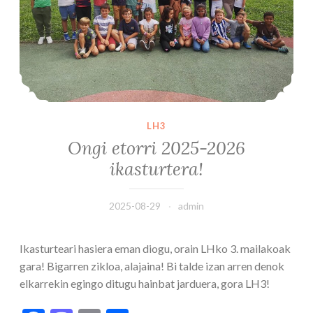
LH3
Ongi etorri 2025-2026
ikasturtera!
2025-08-29
admin
Ikasturteari hasiera eman diogu, orain LHko 3. mailakoak
gara! Bigarren zikloa, alajaina! Bi talde izan arren denok
elkarrekin egingo ditugu hainbat jarduera, gora LH3!