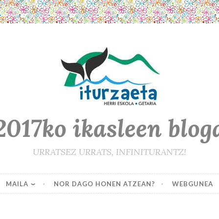
2017ko ikasleen blog
URRATSEZ URRATS, INFINITURANTZ!
MAILA
NOR DAGO HONEN ATZEAN?
WEBGUNEA