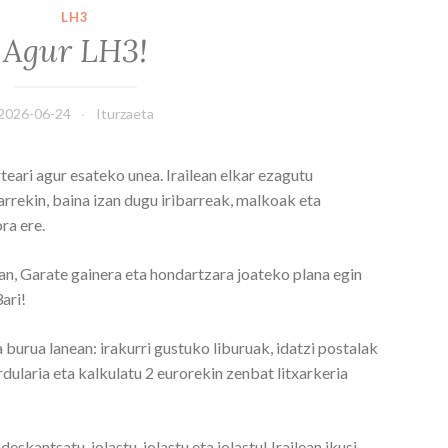
LH3
Agur LH3!
2026-06-24
Iturzaeta
teari agur esateko unea. Irailean elkar ezagutu
arrekin, baina izan dugu iribarreak, malkoak eta
ra ere.
n, Garate gainera eta hondartzara joateko plana egin
ari!
 burua lanean: irakurri gustuko liburuak, idatzi postalak
rdularia eta kalkulatu 2 eurorekin zenbat litxarkeria
eskantsatu, jolastu, jolastu eta jolastu! Irailean ikusi