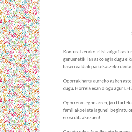
Konturatzerako iritsi zaigu ikastur
genuenetik, lan asko egin dugu elk
haserrealdiak partekatzeko denbo
Oporrak hartu aurreko azken astea
dugu. Horrela esan diogu agur LH3
Oporretan egon arren, jarri tarteka
familiakoei eta lagunei, begiratu o
erosi ditzakezuen!
Gozatu udaz, familiaz eta lagunez, d