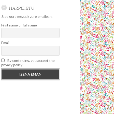
HARPIDETU
Jaso gure mezuak zure emailean.
First name or full name
Email
By continuing, you accept the
privacy policy