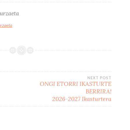
turzaeta
urzaeta
NEXT POST
ONGI ETORRI IKASTURTE
BERRIRA!
2026-2027 Ikasturtera