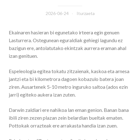
2026-06-24
Iturzaeta
Ekainaren hasieran bi egunetako irteera egin genuen
Lasturrera. Ostegunean eguraldiak gehiegi lagundu ez
bazigun ere, antolatutako ekintzak aurrera eraman ahal
izan genituen.
Espeleologia egitea tokatu zitzaienak, kaskoa eta arnesa
jantzi eta bi kilometrora dagoen kobazulo batera joan
ziren. Ausartenek 5-10 metro inguruko saltoa (ados ezin
jarri) egiteko aukera izan zuten.
Darwin zaldiari ere nahikoa lan eman genion. Banan bana
ibili ziren zezen plazan zein belardian bueltak ematen.
Pottokak orrazteak ere arrakasta handia izan zuen.