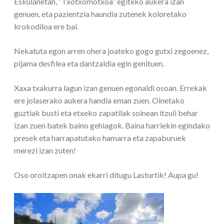
Eskulanetan, “Txotxomotxoa” egiteko aukera izan
genuen, eta pazientzia haundia zutenek koloretako
krokodiloa ere bai.
Nekatuta egon arren ohera joateko gogo gutxi zegoenez,
pijama desfilea eta dantzaldia egin genituen.
Xaxa txakurra lagun izan genuen egonaldi osoan. Errekak
ere jolaserako aukera handia eman zuen. Oinetako
guztiak busti eta etxeko zapatilak soinean itzuli behar
izan zuen batek baino gehiagok. Baina harriekin egindako
presek eta harrapatutako hamarra eta zapaburuek
merezi izan zuten!
Oso oroitzapen onak ekarri ditugu Lasturtik! Aupa gu!