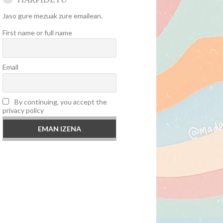
Jaso gure mezuak zure emailean.
First name or full name
Email
By continuing, you accept the
privacy policy