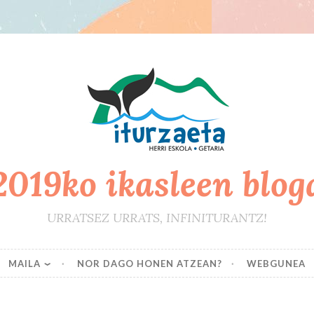
2019ko ikasleen blog
URRATSEZ URRATS, INFINITURANTZ!
MAILA
NOR DAGO HONEN ATZEAN?
WEBGUNEA