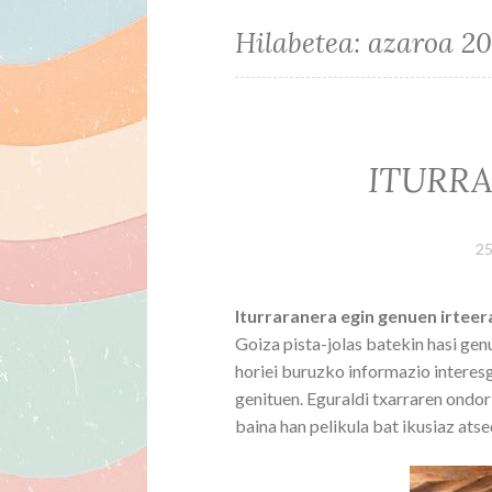
Hilabetea:
azaroa 2
ITURR
25
Iturraranera egin genuen irtee
Goiza pista-jolas batekin hasi genu
horiei buruzko informazio interesg
genituen. Eguraldi txarraren ondor
baina han pelikula bat ikusiaz ats