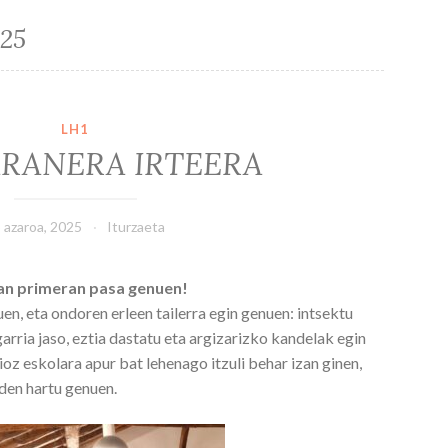
025
LH1
ARANERA IRTEERA
 azaroa, 2025
Iturzaeta
ran primeran pasa genuen!
en, eta ondoren erleen tailerra egin genuen: intsektu
arria jaso, eztia dastatu eta argizarizko kandelak egin
ioz eskolara apur bat lehenago itzuli behar izan ginen,
eden hartu genuen.