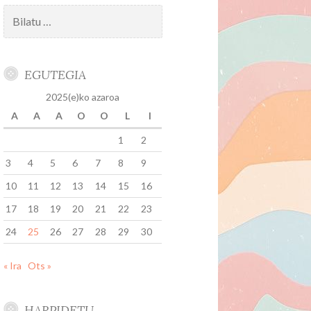
Bilatu:
EGUTEGIA
2025(e)ko azaroa
A
A
A
O
O
L
I
1
2
3
4
5
6
7
8
9
10
11
12
13
14
15
16
17
18
19
20
21
22
23
24
25
26
27
28
29
30
« Ira
Ots »
HARPIDETU