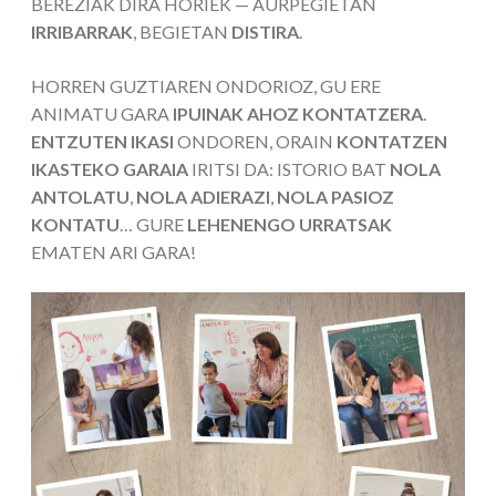
BEREZIAK DIRA HORIEK — AURPEGIETAN
IRRIBARRAK
, BEGIETAN
DISTIRA
.
HORREN GUZTIAREN ONDORIOZ, GU ERE
ANIMATU GARA
IPUINAK AHOZ KONTATZERA
.
ENTZUTEN IKASI
ONDOREN, ORAIN
KONTATZEN
IKASTEKO GARAIA
IRITSI DA: ISTORIO BAT
NOLA
ANTOLATU
,
NOLA ADIERAZI
,
NOLA PASIOZ
KONTATU
… GURE
LEHENENGO URRATSAK
EMATEN ARI GARA!