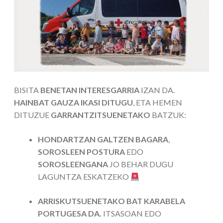
BISITA
BENETAN INTERESGARRIA
IZAN DA.
HAINBAT GAUZA IKASI DITUGU
, ETA HEMEN
DITUZUE
GARRANTZITSUENETAKO
BATZUK:
HONDARTZAN GALTZEN BAGARA
,
SOROSLEEN POSTURA
EDO
SOROSLEENGANA
JO BEHAR DUGU
LAGUNTZA ESKATZEKO
ARRISKUTSUENETAKO BAT KARABELA
PORTUGESA DA.
ITSASOAN EDO