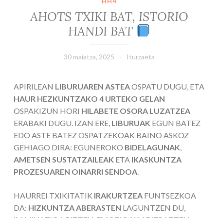
HH4
AHOTS TXIKI BAT, ISTORIO
HANDI BAT
30 maiatza, 2025
Iturzaeta
APIRILEAN
LIBURUAREN ASTEA
OSPATU DUGU, ETA
HAUR HEZKUNTZAKO 4 URTEKO GELAN
OSPAKIZUN HORI
HILABETE OSORA LUZATZEA
ERABAKI DUGU. IZAN ERE,
LIBURUAK
EGUN BATEZ
EDO ASTE BATEZ OSPATZEKOAK BAINO ASKOZ
GEHIAGO DIRA: EGUNEROKO
BIDELAGUNAK
,
AMETSEN SUSTATZAILEAK
ETA
IKASKUNTZA
PROZESUAREN OINARRI SENDOA
.
HAURREI TXIKITATIK
IRAKURTZEA
FUNTSEZKOA
DA:
HIZKUNTZA ABERASTEN
LAGUNTZEN DU,