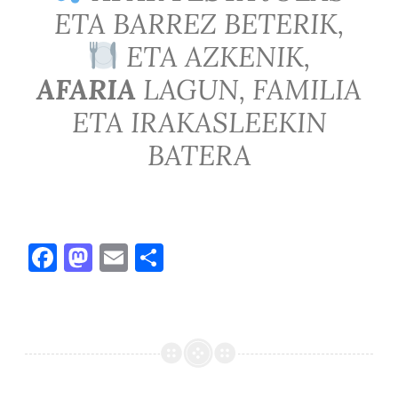
ETA BARREZ BETERIK,
ETA AZKENIK,
AFARIA
LAGUN, FAMILIA
ETA IRAKASLEEKIN
BATERA
F
M
E
S
ac
as
m
h
e
to
ai
ar
b
d
l
e
o
o