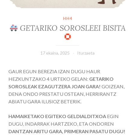
HH4
​ GETARIKO SOROSLEEI BISITA
17 ekaina, 2025
Iturzaeta
GAUR EGUN BEREZIA IZAN DUGU HAUR
HEZKUNTZAKO 4 URTEKO GELAN:
GETARIKO
SOROSLEAK EZAGUTZERA JOAN GARA!
GOIZEAN,
DENA ONDO PRESTATU OSTEAN, HERRIRANTZ
ABIATU GARA ILUSIOZ BETERIK.
HAMAIKETAKO EGITEKO GELDIALDITXOA
EGIN
DUGU, INDARRAK HARTZEKO, ETA ONDOREN
DANTZAN ARITU GARA, PRIMERAN PASATU DUGU!