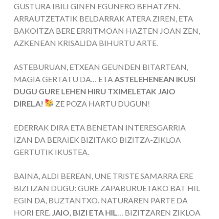
GUSTURA IBILI GINEN EGUNERO BEHATZEN.
ARRAUTZETATIK BELDARRAK ATERA ZIREN, ETA
BAKOITZA BERE ERRITMOAN HAZTEN JOAN ZEN,
AZKENEAN KRISALIDA BIHURTU ARTE.
ASTEBURUAN, ETXEAN GEUNDEN BITARTEAN,
MAGIA GERTATU DA… ETA
ASTELEHENEAN IKUSI
DUGU GURE LEHEN HIRU TXIMELETAK JAIO
DIRELA!
ZE POZA HARTU DUGUN!
EDERRAK DIRA ETA BENETAN INTERESGARRIA
IZAN DA BERAIEK BIZITAKO BIZITZA-ZIKLOA
GERTUTIK IKUSTEA.
BAINA, ALDI BEREAN, UNE TRISTE SAMARRA ERE
BIZI IZAN DUGU: GURE ZAPABURUETAKO BAT HIL
EGIN DA, BUZTANTXO. NATURAREN PARTE DA
HORI ERE.
JAIO, BIZI ETA HIL
… BIZITZAREN ZIKLOA