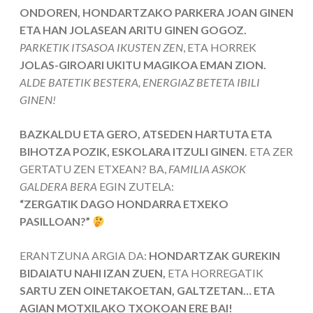
ONDOREN, HONDARTZAKO PARKERA JOAN GINEN
ETA HAN JOLASEAN ARITU GINEN GOGOZ.
PARKETIK ITSASOA IKUSTEN ZEN
, ETA HORREK
JOLAS-GIROARI UKITU MAGIKOA EMAN ZION.
ALDE BATETIK BESTERA, ENERGIAZ BETETA IBILI
GINEN!
BAZKALDU ETA GERO, ATSEDEN HARTUTA ETA
BIHOTZA POZIK, ESKOLARA ITZULI GINEN.
ETA ZER
GERTATU ZEN ETXEAN? BA,
FAMILIA ASKOK
GALDERA BERA
EGIN ZUTELA:
“ZERGATIK DAGO HONDARRA ETXEKO
PASILLOAN?”
ERANTZUNA ARGIA DA:
HONDARTZAK GUREKIN
BIDAIATU NAHI IZAN ZUEN,
ETA HORREGATIK
SARTU ZEN OINETAKOETAN, GALTZETAN… ETA
AGIAN MOTXILAKO TXOKOAN ERE BAI!