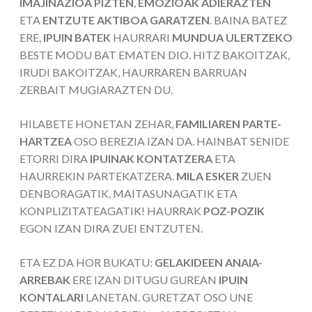
IMAJINAZIOA PIZTEN
,
EMOZIOAK ADIERAZTEN
ETA
ENTZUTE AKTIBOA GARATZEN
. BAINA BATEZ
ERE,
IPUIN BATEK
HAURRARI
MUNDUA ULERTZEKO
BESTE MODU BAT EMATEN DIO. HITZ BAKOITZAK,
IRUDI BAKOITZAK, HAURRAREN BARRUAN
ZERBAIT MUGIARAZTEN DU.
HILABETE HONETAN ZEHAR,
FAMILIAREN PARTE-
HARTZEA
OSO BEREZIA IZAN DA. HAINBAT SENIDE
ETORRI DIRA
IPUINAK KONTATZERA
ETA
HAURREKIN PARTEKATZERA.
MILA ESKER
ZUEN
DENBORAGATIK, MAITASUNAGATIK ETA
KONPLIZITATEAGATIK! HAURRAK
POZ-POZIK
EGON IZAN DIRA ZUEI ENTZUTEN.
ETA EZ DA HOR BUKATU:
GELAKIDEEN ANAIA-
ARREBAK
ERE IZAN DITUGU GUREAN
IPUIN
KONTALARI
LANETAN. GURETZAT OSO UNE