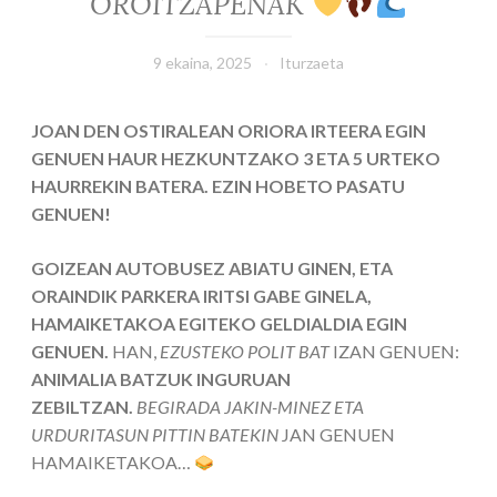
OROITZAPENAK
9 ekaina, 2025
Iturzaeta
JOAN DEN OSTIRALEAN ORIORA IRTEERA EGIN
GENUEN HAUR HEZKUNTZAKO 3 ETA 5 URTEKO
HAURREKIN BATERA. EZIN HOBETO PASATU
GENUEN!
GOIZEAN AUTOBUSEZ ABIATU GINEN, ETA
ORAINDIK PARKERA IRITSI GABE GINELA,
HAMAIKETAKOA EGITEKO GELDIALDIA EGIN
GENUEN.
HAN,
EZUSTEKO POLIT BAT
IZAN GENUEN:
ANIMALIA BATZUK INGURUAN
ZEBILTZAN.
BEGIRADA JAKIN-MINEZ ETA
URDURITASUN PITTIN BATEKIN
JAN GENUEN
HAMAIKETAKOA…