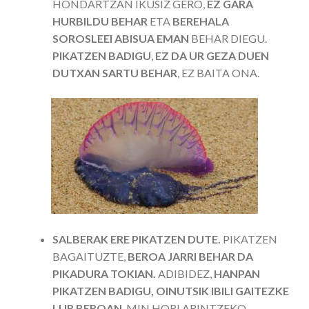
HONDARTZAN IKUSIZ GERO,
EZ GARA
HURBILDU BEHAR
ETA
BEREHALA
SOROSLEEI ABISUA EMAN
BEHAR DIEGU.
PIKATZEN BADIGU
,
EZ DA UR GEZA DUEN
DUTXAN SARTU BEHAR
, EZ BAITA ONA.
SALBERAK ERE PIKATZEN DUTE.
PIKATZEN
BAGAITUZTE,
BEROA JARRI BEHAR DA
PIKADURA TOKIAN.
ADIBIDEZ,
HANPAN
PIKATZEN BADIGU, OINUTSIK IBILI GAITEZKE
LUR BEROAN
, MIN HORI ARINTZEKO.