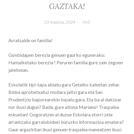
GAZTAKA!
23 maiatza, 2024
hh3
Arratsalde on familia!
Gonbidapen berezia genuen gaurko egunerako:
Hamaiketako berezia ! Peruren familia gure zain zegoen
jatetxean.
Eskolatik tipi-tapa abiatu gara Getaiko kaleetan zehar.
Bidea aprobetxatuz mollara jaitxi gara eta San
Prudentzio baporearekin topatu gara. Eta ba al dakizue
nor ikusi dugun? Bada, gure aitona Mariano! Traspalea
eskuetan! Gogoratzen al duzue Eskolara etorri zela
arrantzako garraiobideei buruzko informazioa ematera?
Gaur argazkitan ikusi genuen traspalea maneatzen ikusi