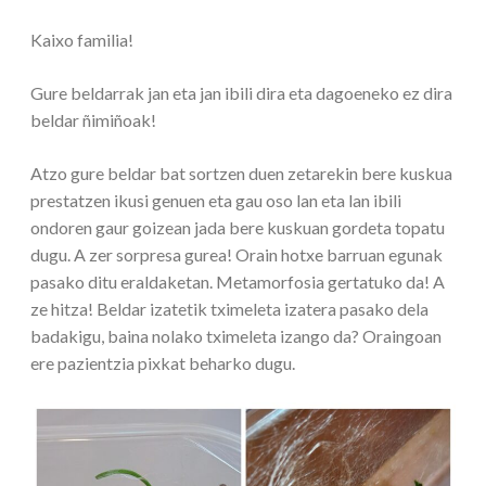
Kaixo familia!
Gure beldarrak jan eta jan ibili dira eta dagoeneko ez dira
beldar ñimiñoak!
Atzo gure beldar bat sortzen duen zetarekin bere kuskua
prestatzen ikusi genuen eta gau oso lan eta lan ibili
ondoren gaur goizean jada bere kuskuan gordeta topatu
dugu. A zer sorpresa gurea! Orain hotxe barruan egunak
pasako ditu eraldaketan. Metamorfosia gertatuko da! A
ze hitza! Beldar izatetik tximeleta izatera pasako dela
badakigu, baina nolako tximeleta izango da? Oraingoan
ere pazientzia pixkat beharko dugu.