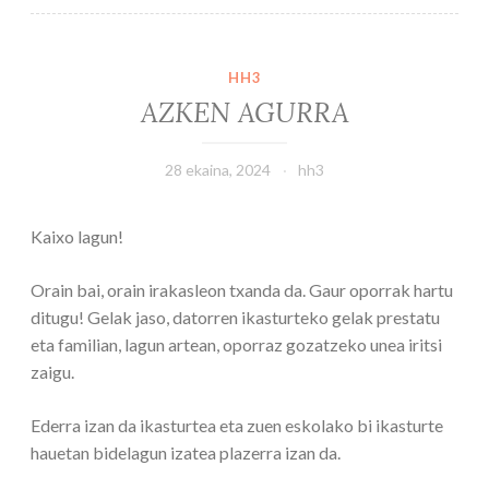
HH3
AZKEN AGURRA
28 ekaina, 2024
hh3
Kaixo lagun!
Orain bai, orain irakasleon txanda da. Gaur oporrak hartu
ditugu! Gelak jaso, datorren ikasturteko gelak prestatu
eta familian, lagun artean, oporraz gozatzeko unea iritsi
zaigu.
Ederra izan da ikasturtea eta zuen eskolako bi ikasturte
hauetan bidelagun izatea plazerra izan da.