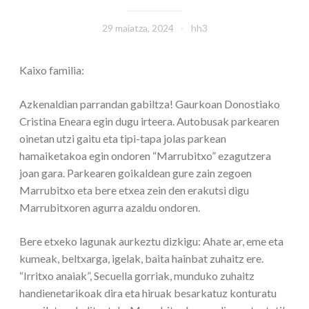
29 maiatza, 2024
hh3
Kaixo familia:
Azkenaldian parrandan gabiltza! Gaurkoan Donostiako
Cristina Eneara egin dugu irteera. Autobusak parkearen
oinetan utzi gaitu eta tipi-tapa jolas parkean
hamaiketakoa egin ondoren “Marrubitxo” ezagutzera
joan gara. Parkearen goikaldean gure zain zegoen
Marrubitxo eta bere etxea zein den erakutsi digu
Marrubitxoren agurra azaldu ondoren.
Bere etxeko lagunak aurkeztu dizkigu: Ahate ar, eme eta
kumeak, beltxarga, igelak, baita hainbat zuhaitz ere.
“Irritxo anaiak”, Secuella gorriak, munduko zuhaitz
handienetarikoak dira eta hiruak besarkatuz konturatu