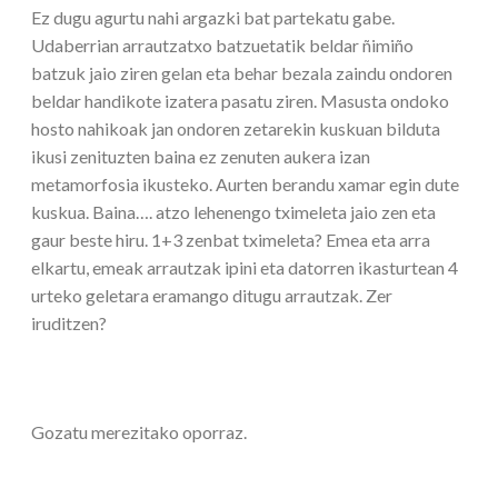
Ez dugu agurtu nahi argazki bat partekatu gabe.
Udaberrian arrautzatxo batzuetatik beldar ñimiño
batzuk jaio ziren gelan eta behar bezala zaindu ondoren
beldar handikote izatera pasatu ziren. Masusta ondoko
hosto nahikoak jan ondoren zetarekin kuskuan bilduta
ikusi zenituzten baina ez zenuten aukera izan
metamorfosia ikusteko. Aurten berandu xamar egin dute
kuskua. Baina…. atzo lehenengo tximeleta jaio zen eta
gaur beste hiru. 1+3 zenbat tximeleta? Emea eta arra
elkartu, emeak arrautzak ipini eta datorren ikasturtean 4
urteko geletara eramango ditugu arrautzak. Zer
iruditzen?
Gozatu merezitako oporraz.