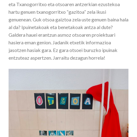
eta Txanogorritxo eta otsoaren antzerkian ezustekoa
hartu genuen txanogorritxo “gazitoa” zela ikusi
genuenean. Guk otsoa gaiztoa zela uste genuen baina hala
al da? Ipuinetakoak eta benetakoak antza al dute?
Galdera hauei erantzun asmoz otsoaren proiektuari
hasiera eman genion. Jadanik etxetik informazioa
jasotzen hasiak gara. Ez gara otsoei buruzko ipuinak
entzuteaz aspertzen. Jarraitu dezagun horrela!