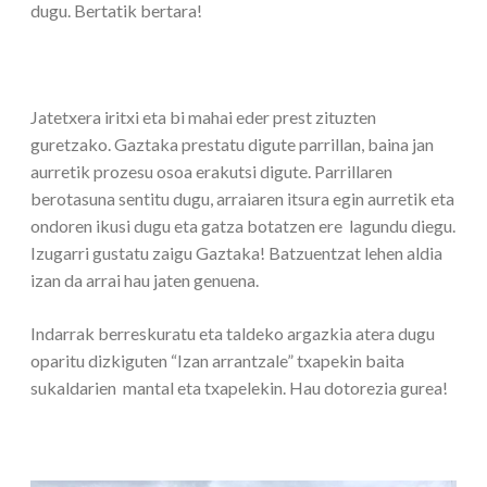
dugu. Bertatik bertara!
Jatetxera iritxi eta bi mahai eder prest zituzten
guretzako. Gaztaka prestatu digute parrillan, baina jan
aurretik prozesu osoa erakutsi digute. Parrillaren
berotasuna sentitu dugu, arraiaren itsura egin aurretik eta
ondoren ikusi dugu eta gatza botatzen ere lagundu diegu.
Izugarri gustatu zaigu Gaztaka! Batzuentzat lehen aldia
izan da arrai hau jaten genuena.
Indarrak berreskuratu eta taldeko argazkia atera dugu
oparitu dizkiguten “Izan arrantzale” txapekin baita
sukaldarien mantal eta txapelekin. Hau dotorezia gurea!