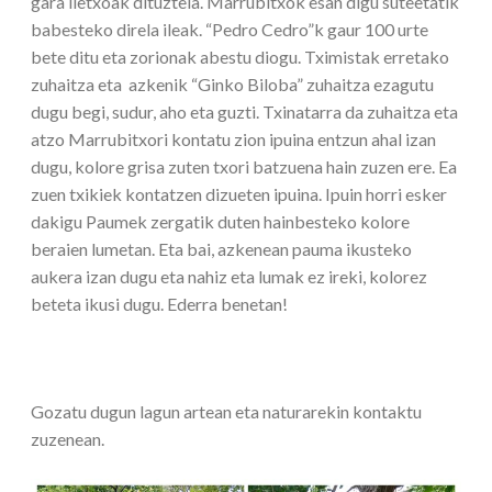
gara iletxoak dituztela. Marrubitxok esan digu suteetatik
babesteko direla ileak. “Pedro Cedro”k gaur 100 urte
bete ditu eta zorionak abestu diogu. Tximistak erretako
zuhaitza eta azkenik “Ginko Biloba” zuhaitza ezagutu
dugu begi, sudur, aho eta guzti. Txinatarra da zuhaitza eta
atzo Marrubitxori kontatu zion ipuina entzun ahal izan
dugu, kolore grisa zuten txori batzuena hain zuzen ere. Ea
zuen txikiek kontatzen dizueten ipuina. Ipuin horri esker
dakigu Paumek zergatik duten hainbesteko kolore
beraien lumetan. Eta bai, azkenean pauma ikusteko
aukera izan dugu eta nahiz eta lumak ez ireki, kolorez
beteta ikusi dugu. Ederra benetan!
Gozatu dugun lagun artean eta naturarekin kontaktu
zuzenean.