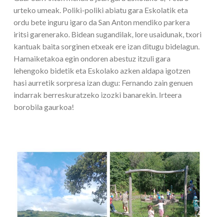
urteko umeak. Poliki-poliki abiatu gara Eskolatik eta
ordu bete inguru igaro da San Anton mendiko parkera
iritsi garenerako. Bidean sugandilak, lore usaidunak, txori
kantuak baita sorginen etxeak ere izan ditugu bidelagun.
Hamaiketakoa egin ondoren abestuz itzuli gara
lehengoko bidetik eta Eskolako azken aldapa igotzen
hasi aurretik sorpresa izan dugu: Fernando zain genuen
indarrak berreskuratzeko izozki banarekin. Irteera
borobila gaurkoa!