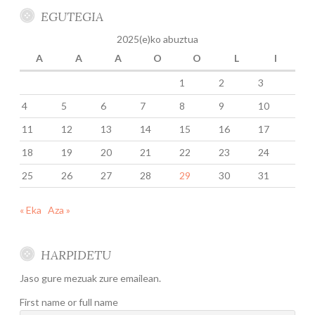
EGUTEGIA
2025(e)ko abuztua
A
A
A
O
O
L
I
1
2
3
4
5
6
7
8
9
10
11
12
13
14
15
16
17
18
19
20
21
22
23
24
25
26
27
28
29
30
31
« Eka
Aza »
HARPIDETU
Jaso gure mezuak zure emailean.
First name or full name