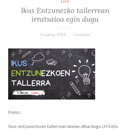
LH4
Ikus Entzunezko tailerrean
irratsaioa egin dugu
4 azaroa, 2024
Iturzaeta
Kaixo,
Ikus-entzunezkoen tallerrean lanean dihardugu LH3 eta