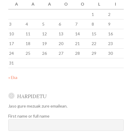
A
A
A
O
O
L
I
1
2
3
4
5
6
7
8
9
10
11
12
13
14
15
16
17
18
19
20
21
22
23
24
25
26
27
28
29
30
31
« Eka
HARPIDETU
Jaso gure mezuak zure emailean.
First name or full name