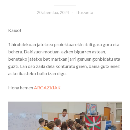
20 abendua, 2024
Iturzaeta
Kaixo!
1.hiruhilekoan jatetxea proiektuarekin ibili gara gora eta
behera. Dakizuen moduan, azken bigarren astean,
benetako jatetxe bat martxan jarri genuen gonbidatu eta
guzti. Lan oso zaila dela konturatu ginen, baina gutxienez
asko ikasteko balio izan digu.
Hona hemen
ARGAZKIAK