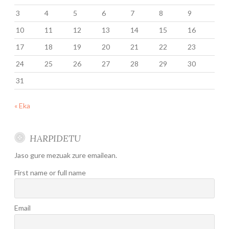
3
4
5
6
7
8
9
10
11
12
13
14
15
16
17
18
19
20
21
22
23
24
25
26
27
28
29
30
31
« Eka
HARPIDETU
Jaso gure mezuak zure emailean.
First name or full name
Email