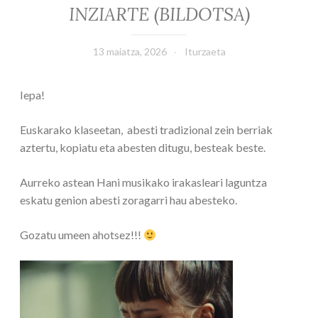
INZIARTE (BILDOTSA)
13 maiatza, 2026
Iturzaeta
Iepa!
Euskarako klaseetan, abesti tradizional zein berriak
aztertu, kopiatu eta abesten ditugu, besteak beste.
Aurreko astean Hani musikako irakasleari laguntza
eskatu genion abesti zoragarri hau abesteko.
Gozatu umeen ahotsez!!!