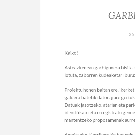
GARB
26
Kaixo!
Asteazkenean garbigunera bisita e
lotuta, zaborren kudeaketari buru
Proiektu honen baitan ere, ikerket
galdera batetik dator: gure gertu
Datuak jasotzeko, atarian eta pa
identifikatu eta erregistratu genu
mantentzeko proposamenak aurre
Amaitzeko, Korrikarekin bat eg