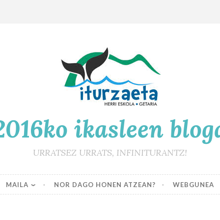
2016ko ikasleen blog
URRATSEZ URRATS, INFINITURANTZ!
MAILA
NOR DAGO HONEN ATZEAN?
WEBGUNEA