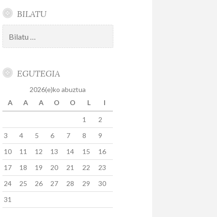
BILATU
Bilatu:
EGUTEGIA
2026(e)ko abuztua
A
A
A
O
O
L
I
1
2
3
4
5
6
7
8
9
10
11
12
13
14
15
16
17
18
19
20
21
22
23
24
25
26
27
28
29
30
31