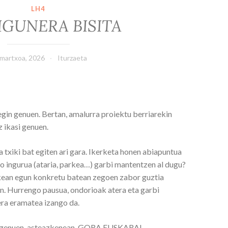
LH4
IGUNERA BISITA
 martxoa, 2026
Iturzaeta
gin genuen. Bertan, amalurra proiektu berriarekin
z ikasi genuen.
a txiki bat egiten ari gara. Ikerketa honen abiapuntua
ko ingurua (ataria, parkea…) garbi mantentzen al dugu?
rkean egun konkretu batean zegoen zabor guztia
en. Hurrengo pausua, ondorioak atera eta garbi
ra eramatea izango da.
in genuen, asteazkenean, GORA EUSKARA!