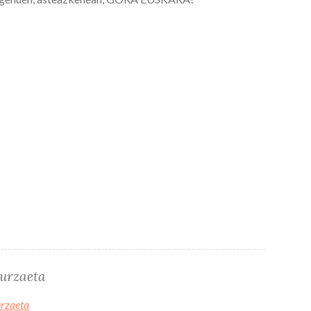
turzaeta
urzaeta