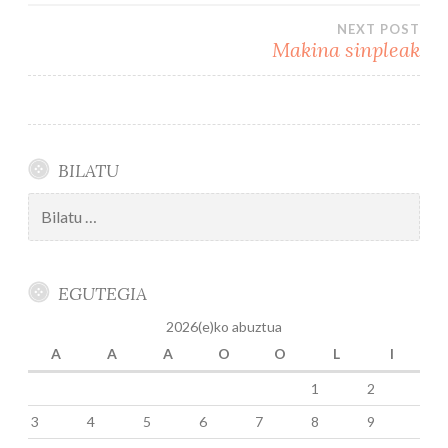
zehar
NEXT POST
nabigatu
Makina sinpleak
BILATU
Bilatu:
EGUTEGIA
2026(e)ko abuztua
A
A
A
O
O
L
I
1
2
3
4
5
6
7
8
9