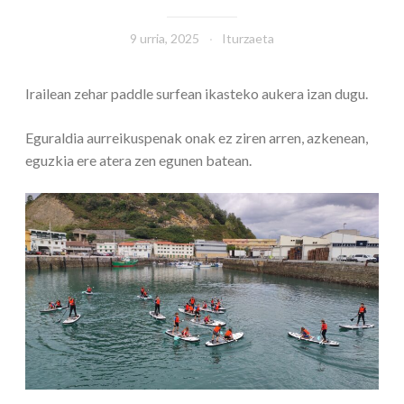
9 urria, 2025
Iturzaeta
Irailean zehar paddle surfean ikasteko aukera izan dugu.
Eguraldia aurreikuspenak onak ez ziren arren, azkenean,
eguzkia ere atera zen egunen batean.