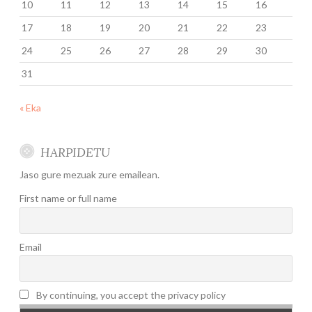
10
11
12
13
14
15
16
17
18
19
20
21
22
23
24
25
26
27
28
29
30
31
« Eka
HARPIDETU
Jaso gure mezuak zure emailean.
First name or full name
Email
By continuing, you accept the privacy policy