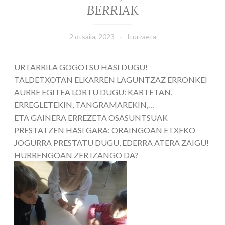
BERRIAK
2 otsaila, 2023
Iturzaeta
URTARRILA GOGOTSU HASI DUGU!
TALDETXOTAN ELKARREN LAGUNTZAZ ERRONKEI
AURRE EGITEA LORTU DUGU: KARTETAN,
ERREGLETEKIN, TANGRAMAREKIN,…
ETA GAINERA ERREZETA OSASUNTSUAK
PRESTATZEN HASI GARA: ORAINGOAN ETXEKO
JOGURRA PRESTATU DUGU, EDERRA ATERA ZAIGU!
HURRENGOAN ZER IZANGO DA?