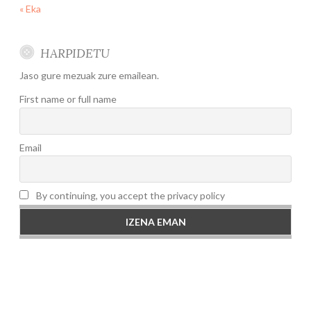
« Eka
HARPIDETU
Jaso gure mezuak zure emailean.
First name or full name
Email
By continuing, you accept the privacy policy