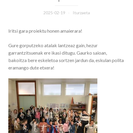
2025-02-19
Iturzaeta
Iritsi gara proiektu honen amaierara!
Gure gorputzeko atalak lantzeaz gain, hezur
garrantzitsuenak ere ikasi ditugu. Gaurko saioan,
bakoitza bere eskeletoa sortzen jardun da, eskulan polita
eramango dute etxera!