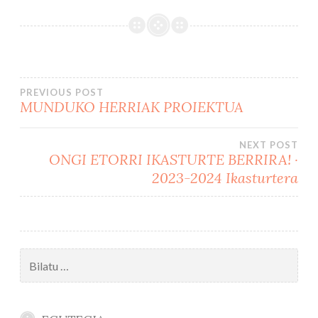
Bidalketetan
PREVIOUS POST
MUNDUKO HERRIAK PROIEKTUA
zehar
NEXT POST
nabigatu
ONGI ETORRI IKASTURTE BERRIRA! ·
2023-2024 Ikasturtera
Bilatu: