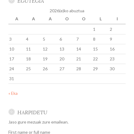
EGUTEGIA
2026(e)ko abuztua
A
A
A
O
O
L
I
1
2
3
4
5
6
7
8
9
10
11
12
13
14
15
16
17
18
19
20
21
22
23
24
25
26
27
28
29
30
31
« Eka
HARPIDETU
Jaso gure mezuak zure emailean.
First name or full name