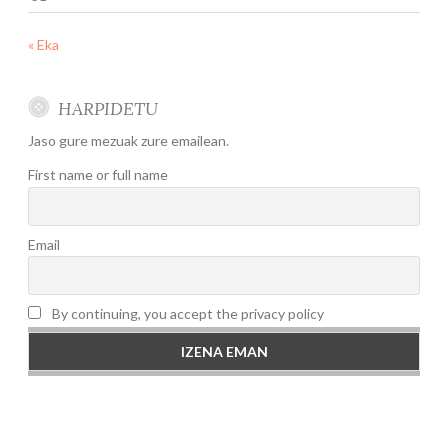
« Eka
HARPIDETU
Jaso gure mezuak zure emailean.
First name or full name
Email
By continuing, you accept the privacy policy