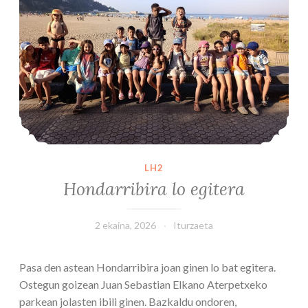
LH2
Hondarribira lo egitera
2 ekaina, 2026
Iturzaeta
Pasa den astean Hondarribira joan ginen lo bat egitera.
Ostegun goizean Juan Sebastian Elkano Aterpetxeko
parkean jolasten ibili ginen. Bazkaldu ondoren,