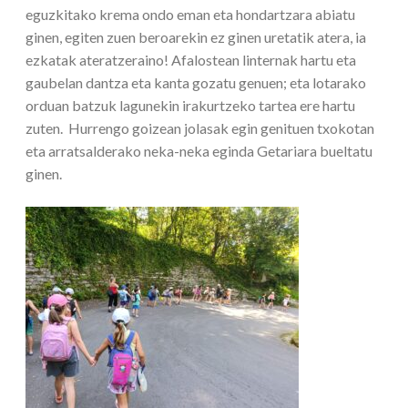
eguzkitako krema ondo eman eta hondartzara abiatu
ginen, egiten zuen beroarekin ez ginen uretatik atera, ia
ezkatak ateratzeraino! Afalostean linternak hartu eta
gaubelan dantza eta kanta gozatu genuen; eta lotarako
orduan batzuk lagunekin irakurtzeko tartea ere hartu
zuten. Hurrengo goizean jolasak egin genituen txokotan
eta arratsalderako neka-neka eginda Getariara bueltatu
ginen.