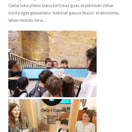
Getariako plano bana lortzeaz gain, eraikinean zehar
bisita egin genuelako hainbat gauza ikusiz: erakusketa,
lehen mundu bira…