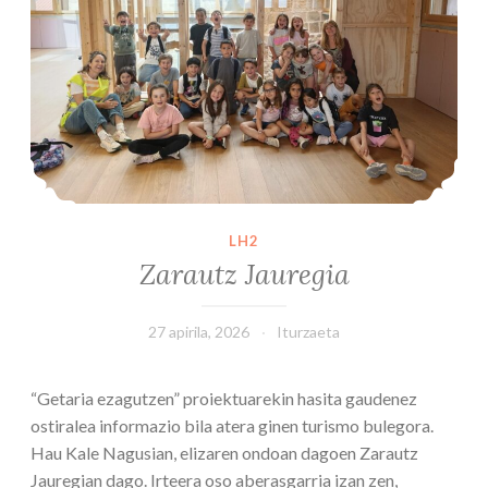
LH2
Zarautz Jauregia
27 apirila, 2026
Iturzaeta
“Getaria ezagutzen” proiektuarekin hasita gaudenez
ostiralea informazio bila atera ginen turismo bulegora.
Hau Kale Nagusian, elizaren ondoan dagoen Zarautz
Jauregian dago. Irteera oso aberasgarria izan zen,