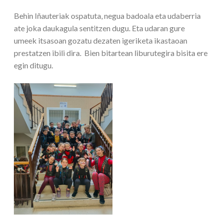
Behin Iñauteriak ospatuta, negua badoala eta udaberria
ate joka daukagula sentitzen dugu. Eta udaran gure
umeek itsasoan gozatu dezaten igeriketa ikastaoan
prestatzen ibili dira. Bien bitartean liburutegira bisita ere
egin ditugu.