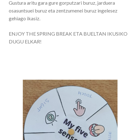
Gustura aritu gara gure gorputzari buruz, jarduera
osasuntsuei buruz eta zentzumenei buruz ingelesez
gehiago ikasiz.
ENJOY THE SPRING BREAK ETA BUELTAN IKUSIKO
DUGU ELKAR!