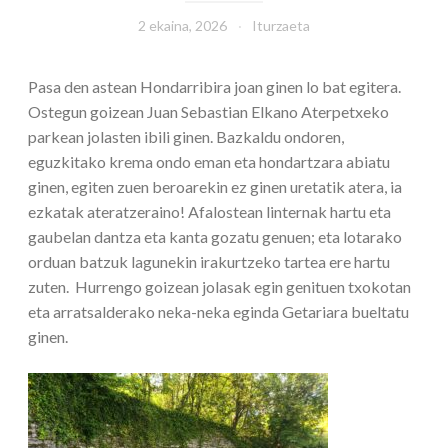
2 ekaina, 2026
Iturzaeta
Pasa den astean Hondarribira joan ginen lo bat egitera.
Ostegun goizean Juan Sebastian Elkano Aterpetxeko
parkean jolasten ibili ginen. Bazkaldu ondoren,
eguzkitako krema ondo eman eta hondartzara abiatu
ginen, egiten zuen beroarekin ez ginen uretatik atera, ia
ezkatak ateratzeraino! Afalostean linternak hartu eta
gaubelan dantza eta kanta gozatu genuen; eta lotarako
orduan batzuk lagunekin irakurtzeko tartea ere hartu
zuten. Hurrengo goizean jolasak egin genituen txokotan
eta arratsalderako neka-neka eginda Getariara bueltatu
ginen.