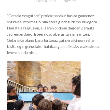
27 apirila, 2026
Iturzaeta
“Getaria ezagutzen” proiektuarekin hasita gaudenez
ostiralea informazio bila atera ginen turismo bulegora.
Hau Kale Nagusian, elizaren ondoan dagoen Zarautz
Jauregian dago. Irteera oso aberasgarria izan zen,
Getariako plano bana lortzeaz gain, eraikinean zehar
bisita egin genuelako hainbat gauza ikusiz: erakusketa,
lehen mundu bira…