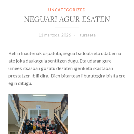
UNCATEGORIZED
NEGUARI AGUR ESATEN
11 martxoa, 2026
Iturzaeta
Behin Iñauteriak ospatuta, negua badoala eta udaberria
ate joka daukagula sentitzen dugu. Eta udaran gure
umeek itsasoan gozatu dezaten igeriketa ikastaoan
prestatzen ibili dira. Bien bitartean liburutegira bisita ere
egin ditugu.