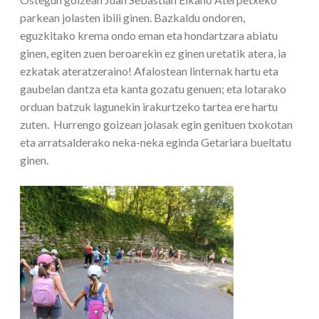
parkean jolasten ibili ginen. Bazkaldu ondoren,
eguzkitako krema ondo eman eta hondartzara abiatu
ginen, egiten zuen beroarekin ez ginen uretatik atera, ia
ezkatak ateratzeraino! Afalostean linternak hartu eta
gaubelan dantza eta kanta gozatu genuen; eta lotarako
orduan batzuk lagunekin irakurtzeko tartea ere hartu
zuten. Hurrengo goizean jolasak egin genituen txokotan
eta arratsalderako neka-neka eginda Getariara bueltatu
ginen.