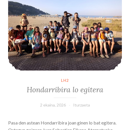
LH2
Hondarribira lo egitera
2 ekaina, 2026
Iturzaeta
Pasa den astean Hondarribira joan ginen lo bat egitera.
Ostegun goizean Juan Sebastian Elkano Aterpetxeko