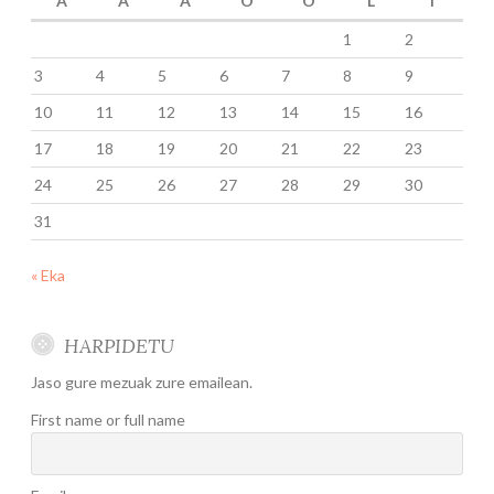
A
A
A
O
O
L
I
1
2
3
4
5
6
7
8
9
10
11
12
13
14
15
16
17
18
19
20
21
22
23
24
25
26
27
28
29
30
31
« Eka
HARPIDETU
Jaso gure mezuak zure emailean.
First name or full name