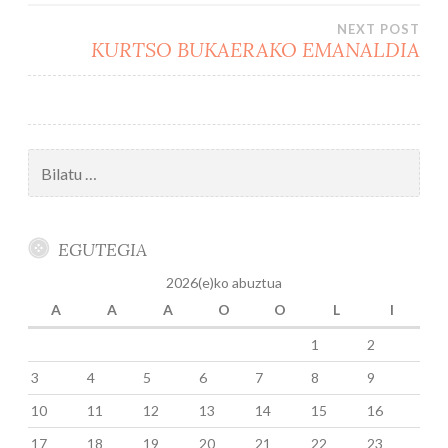
zehar
NEXT POST
nabigatu
KURTSO BUKAERAKO EMANALDIA
Bilatu:
EGUTEGIA
2026(e)ko abuztua
A
A
A
O
O
L
I
1
2
3
4
5
6
7
8
9
10
11
12
13
14
15
16
17
18
19
20
21
22
23