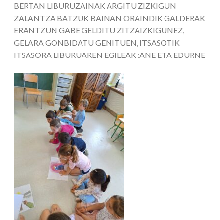
BERTAN LIBURUZAINAK ARGITU ZIZKIGUN
ZALANTZA BATZUK BAINAN ORAINDIK GALDERAK
ERANTZUN GABE GELDITU ZITZAIZKIGUNEZ,
GELARA GONBIDATU GENITUEN, ITSASOTIK
ITSASORA LIBURUAREN EGILEAK :ANE ETA EDURNE