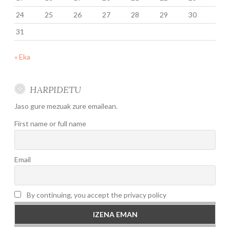
24
25
26
27
28
29
30
31
« Eka
HARPIDETU
Jaso gure mezuak zure emailean.
First name or full name
Email
By continuing, you accept the privacy policy