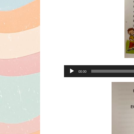
Soinu
00:00
erreproduzigailua