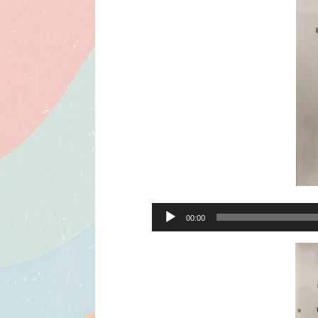
Soinu
00:00
erreproduzigailua