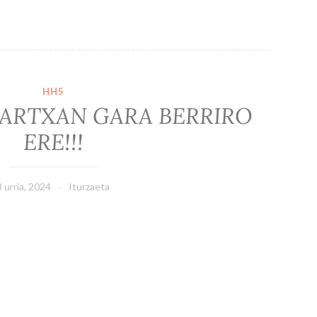
HH5
ARTXAN GARA BERRIRO
ERE!!!
8 urria, 2024
Iturzaeta