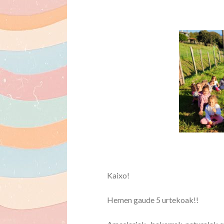
Kaixo!
Hemen gaude 5 urtekoak!!