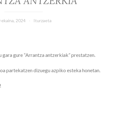
TZA ANTZERKIA
 ekaina, 2024
Iturzaeta
tu gara gure “Arrantza antzerkiak” prestatzen.
ioa partekatzen dizuegu azpiko esteka honetan.
u!