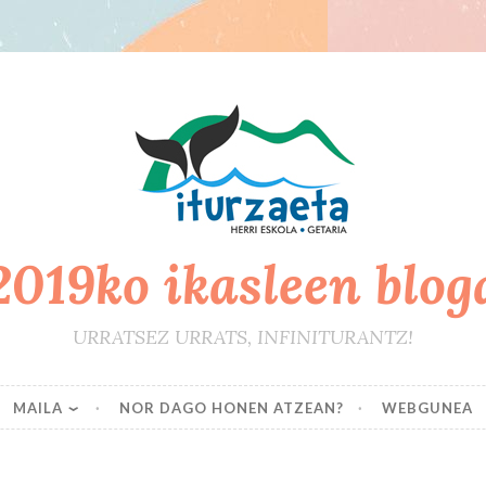
2019ko ikasleen blog
URRATSEZ URRATS, INFINITURANTZ!
MAILA
NOR DAGO HONEN ATZEAN?
WEBGUNEA