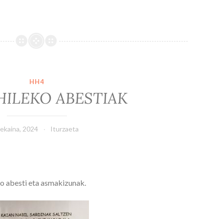
HH4
HILEKO ABESTIAK
 ekaina, 2024
Iturzaeta
o abesti eta asmakizunak.