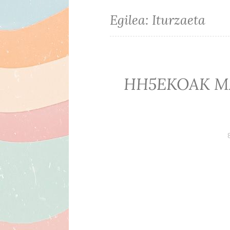
Egilea:
Iturzaeta
HH5EKOAK M