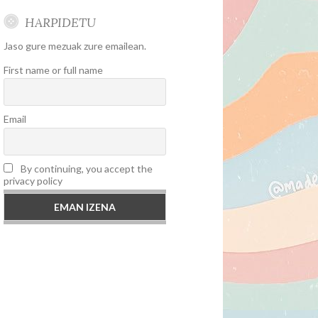
HARPIDETU
Jaso gure mezuak zure emailean.
First name or full name
Email
By continuing, you accept the
privacy policy