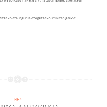
ta errepikaezinak gara. Aniztasun honek aberasten
zitzeko eta ingurua ezagutzeko irrikitan gaude!
HH4