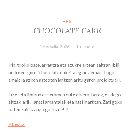
HH5
CHOCOLATE CAKE
26 otsaila, 2026
Iturzaeta
Irin, txokoloate, arrautza eta azukre artean saltsan ibili
ondoren, gure “chocolate cake”-a eginez eman diogu
amaiera azken asteotan lantzen aritu garen proiektuari.
Errezeta liburua ere eraman dute etxera, beraz, ez dago
aitzakiarik; jantzi amantalak eta hasi martxan. Zati goxo
baten zain izango gaituzue!:P
Abestia