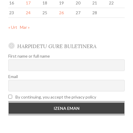
16
17
18
19
20
21
22
23
24
25
26
27
28
« Urt
Mar »
HARPIDETU GURE BULETINERA
First name or full name
Email
By continuing, you accept the privacy policy