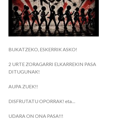
BUKATZEKO, ESKERRIK ASKO!
2 URTE ZORAGARRI ELKARREKIN PASA
DITUGUNAK!
AUPA ZUEK!!
DISFRUTATU OPORRAK! eta…
UDARA ON ONA PASA!!!