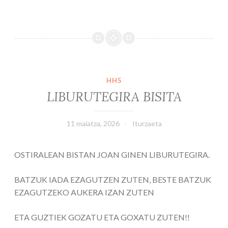
e
to
ai
ar
b
d
l
e
o
o
o
n
k
HH5
LIBURUTEGIRA BISITA
11 maiatza, 2026
Iturzaeta
OSTIRALEAN BISTAN JOAN GINEN LIBURUTEGIRA.
BATZUK IADA EZAGUTZEN ZUTEN, BESTE BATZUK
EZAGUTZEKO AUKERA IZAN ZUTEN
ETA GUZTIEK GOZATU ETA GOXATU ZUTEN!!