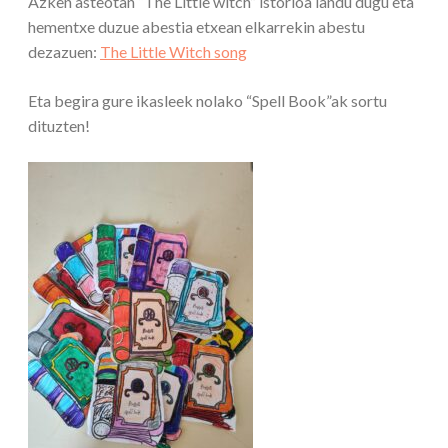
Azken asteotan “The Little witch” istorioa landu dugu eta
hementxe duzue abestia etxean elkarrekin abestu
dezazuen:
The Little Witch song
Eta begira gure ikasleek nolako “Spell Book”ak sortu
dituzten!