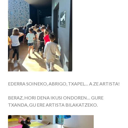
EDERRA SOINEKO, ABRIGO, TXAPEL… A ZE ARTISTA!
BERAZ, HORI DENA IKUSI ONDOREN… GURE
TXANDA, GU ERE ARTISTA BILAKATZEKO.