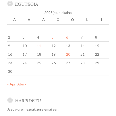
EGUTEGIA
2025(e)ko ekaina
A
A
A
O
O
L
I
1
2
3
4
5
6
7
8
9
10
11
12
13
14
15
16
17
18
19
20
21
22
23
24
25
26
27
28
29
30
« Api
Abu »
HARPIDETU
Jaso gure mezuak zure emailean.