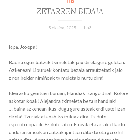
HH3
ZETARREN BIDAIA
5 ekaina, 2025
hh3
Iepa, Joxepa!
Badira egun batzuk tximeletak jaio direla gure geletan.
Azkenean! Liburuek kontatu bezala arrautzetatik jaio
ziren beldar nimiñoak tximeleta bihurtu dira!
Idea asko genituen buruan; Handiak izango dira!; Kolore
askotarikoak! Alejandra tximeleta bezain handiak!
….baina azkenean ikusi dugu gure usteak erdi ustel izan
direla! Txuriak eta nahiko txikiak dira. Ez dute
espirotronparik. Ez dute jaten. Emeak eta arrak elkartu
ondoren emeek arrautzak ipintzen dituzte eta gero hil
egiten dira. Arrautza hauek gorde egingo ditugu eta