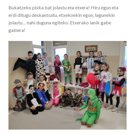
Bukatzeko pixka bat jolastu eta etxera! Hiru egun eta
erdi ditugu deskantsatu, etxekoekin egon, lagunekin
jolastu… nahi duguna egiteko. Etxerako lanik gabe
gainera!