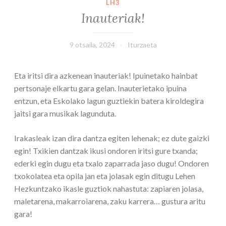
LH3
Inauteriak!
9 otsaila, 2024
Iturzaeta
Eta iritsi dira azkenean inauteriak! Ipuinetako hainbat
pertsonaje elkartu gara gelan. Inauterietako ipuina
entzun, eta Eskolako lagun guztiekin batera kiroldegira
jaitsi gara musikak lagunduta.
Irakasleak izan dira dantza egiten lehenak; ez dute gaizki
egin! Txikien dantzak ikusi ondoren iritsi gure txanda;
ederki egin dugu eta txalo zaparrada jaso dugu! Ondoren
txokolatea eta opila jan eta jolasak egin ditugu Lehen
Hezkuntzako ikasle guztiok nahastuta: zapiaren jolasa,
maletarena, makarroiarena, zaku karrera… gustura aritu
gara!