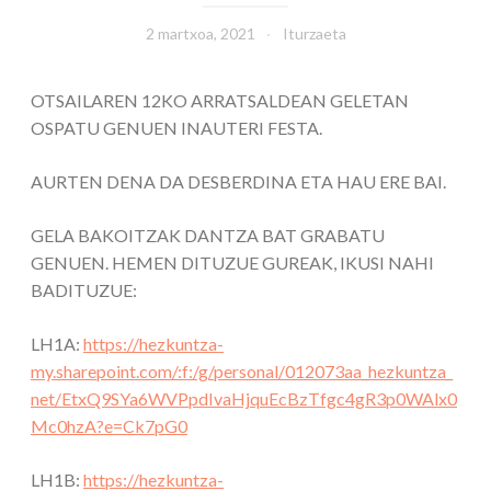
2 martxoa, 2021
Iturzaeta
OTSAILAREN 12KO ARRATSALDEAN GELETAN
OSPATU GENUEN INAUTERI FESTA.
AURTEN DENA DA DESBERDINA ETA HAU ERE BAI.
GELA BAKOITZAK DANTZA BAT GRABATU
GENUEN. HEMEN DITUZUE GUREAK, IKUSI NAHI
BADITUZUE:
LH1A:
https://hezkuntza-
my.sharepoint.com/:f:/g/personal/012073aa_hezkuntza_
net/EtxQ9SYa6WVPpdIvaHjquEcBzTfgc4gR3p0WAlx0
Mc0hzA?e=Ck7pG0
LH1B:
https://hezkuntza-