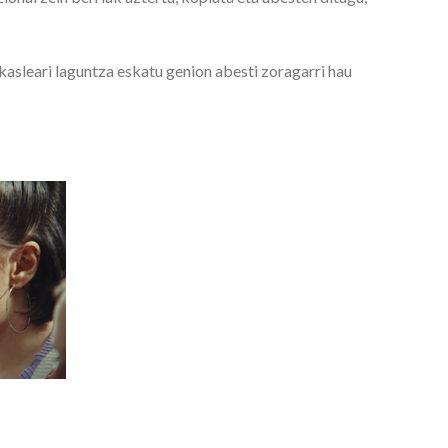
asleari laguntza eskatu genion abesti zoragarri hau