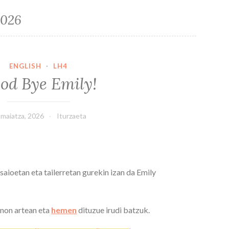
2026
ENGLISH
·
LH4
od Bye Emily!
 maiatza, 2026
Iturzaeta
 saioetan eta tailerretan gurekin izan da Emily
non artean eta
hemen
dituzue irudi batzuk.