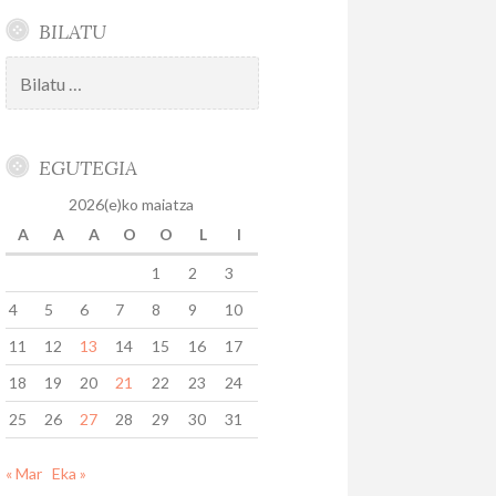
BILATU
Bilatu:
EGUTEGIA
2026(e)ko maiatza
A
A
A
O
O
L
I
1
2
3
4
5
6
7
8
9
10
11
12
13
14
15
16
17
18
19
20
21
22
23
24
25
26
27
28
29
30
31
« Mar
Eka »