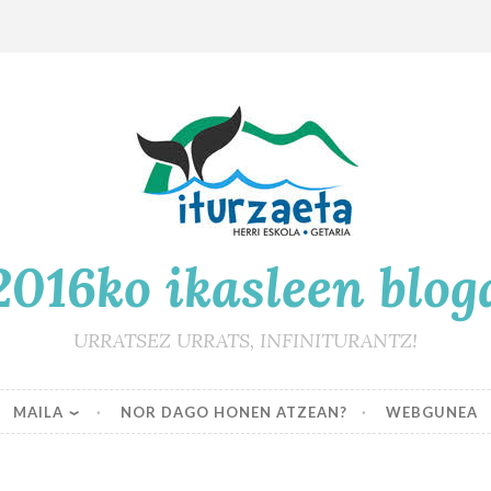
2016ko ikasleen blog
URRATSEZ URRATS, INFINITURANTZ!
MAILA
NOR DAGO HONEN ATZEAN?
WEBGUNEA