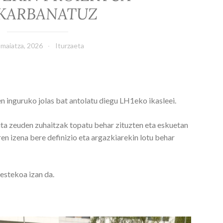
KARBANATUZ
 maiatza, 2026
Iturzaeta
en inguruko jolas bat antolatu diegu LH1eko ikasleei.
uta zeuden zuhaitzak topatu behar zituzten eta eskuetan
ren izena bere definizio eta argazkiarekin lotu behar
bestekoa izan da.