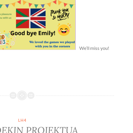
We’ll miss you!
LH4
OEKIN PROIEKTUA