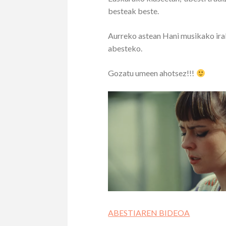
besteak beste.
Aurreko astean Hani musikako irak
abesteko.
Gozatu umeen ahotsez!!!
ABESTIAREN BIDEOA