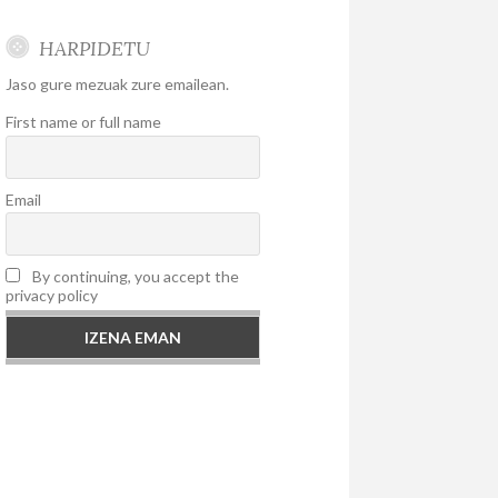
HARPIDETU
Jaso gure mezuak zure emailean.
First name or full name
Email
By continuing, you accept the
privacy policy