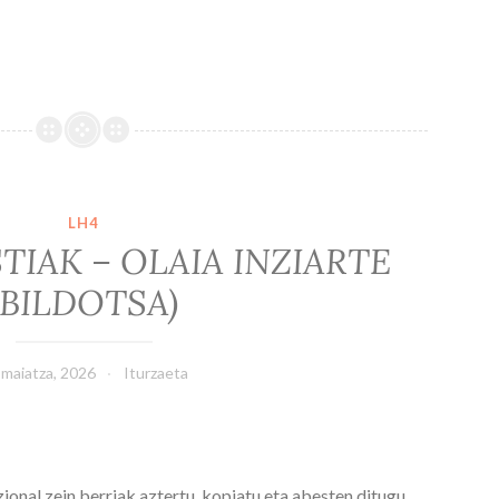
LH4
TIAK – OLAIA INZIARTE
(BILDOTSA)
 maiatza, 2026
Iturzaeta
ional zein berriak aztertu, kopiatu eta abesten ditugu,