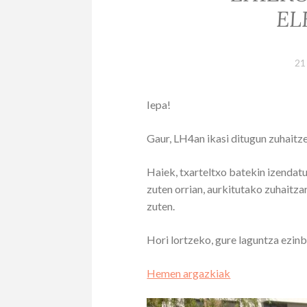
EL
21
Iepa!
Gaur, LH4an ikasi ditugun zuhaitz
Haiek, txarteltxo batekin izendat
zuten orrian, aurkitutako zuhaitza
zuten.
Hori lortzeko, gure laguntza ezin
Hemen argazkiak