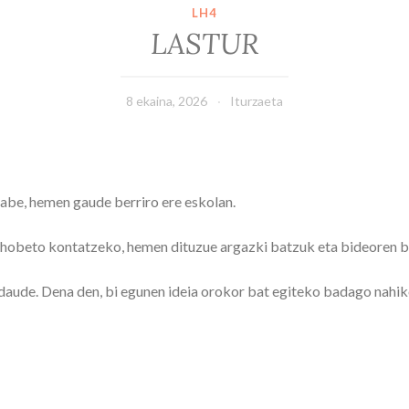
LH4
LASTUR
8 ekaina, 2026
Iturzaeta
abe, hemen gaude berriro ere eskolan.
 hobeto kontatzeko, hemen dituzue argazki batzuk eta bideoren b
daude. Dena den, bi egunen ideia orokor bat egiteko badago nahi