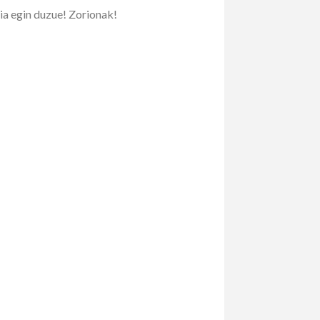
ia egin duzue! Zorionak!