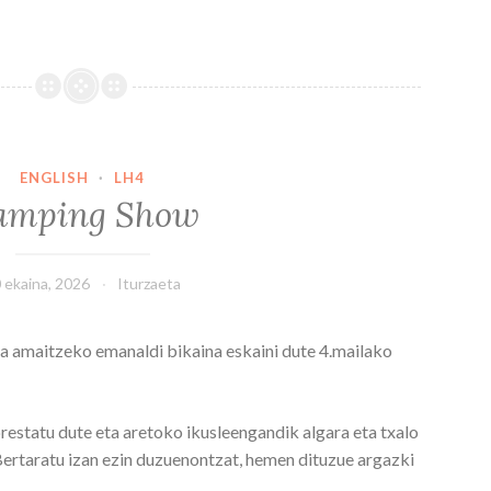
ENGLISH
·
LH4
amping Show
 ekaina, 2026
Iturzaeta
a amaitzeko emanaldi bikaina eskaini dute 4.mailako
estatu dute eta aretoko ikusleengandik algara eta txalo
 Bertaratu izan ezin duzuenontzat, hemen dituzue argazki