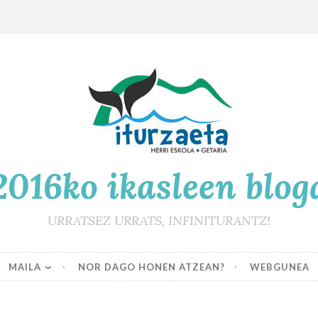
2016ko ikasleen blog
URRATSEZ URRATS, INFINITURANTZ!
MAILA
NOR DAGO HONEN ATZEAN?
WEBGUNEA