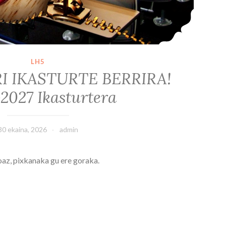
LH5
I IKASTURTE BERRIRA!
2027 Ikasturtera
30 ekaina, 2026
admin
az, pixkanaka gu ere goraka.