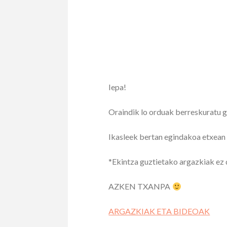
Iepa!
Oraindik lo orduak berreskuratu g
Ikasleek bertan egindakoa etxean
*Ekintza guztietako argazkiak ez 
AZKEN TXANPA
ARGAZKIAK ETA BIDEOAK