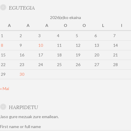
EGUTEGIA
2026(e)ko ekaina
A
A
A
O
O
L
I
1
2
3
4
5
6
7
8
9
10
11
12
13
14
15
16
17
18
19
20
21
22
23
24
25
26
27
28
29
30
« Mai
HARPIDETU
Jaso gure mezuak zure emailean.
First name or full name