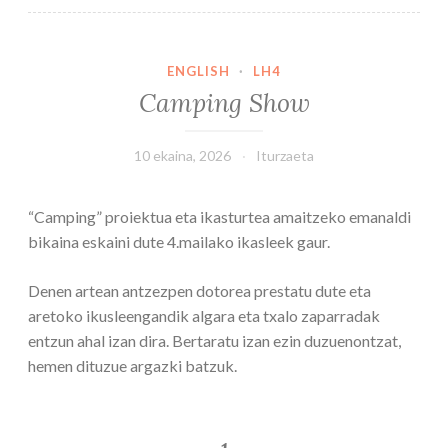
ENGLISH
·
LH4
Camping Show
10 ekaina, 2026
Iturzaeta
“Camping” proiektua eta ikasturtea amaitzeko emanaldi
bikaina eskaini dute 4.mailako ikasleek gaur.
Denen artean antzezpen dotorea prestatu dute eta
aretoko ikusleengandik algara eta txalo zaparradak
entzun ahal izan dira. Bertaratu izan ezin duzuenontzat,
hemen dituzue argazki batzuk.