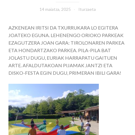
14 maiatza, 2025
Iturzaeta
AZKENEAN IRITSI DA TXURRUKARA LO EGITERA
JOATEKO EGUNA. LEHENENGO ORIOKO PARKEAK
EZAGUTZERA JOAN GARA: TIROLONAREN PARKEA
ETA HONDARTZAKO PARKEA. PILA-PILA BAT
JOLASTU DUGU, EURIAK HARRAPATU GAITUEN
ARTE. AFALDUTAKOAN PIJAMAK JANTZI ETA
DISKO-FESTA EGIN DUGU, PRIMERAN IBILI GARA!