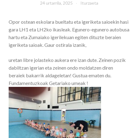
24 urtarrila, 2025
Iturzaeta
Opor ostean eskolara bueltatu eta igeriketa saioekin hasi
gara LH1 eta LH2ko ikasleak. Egunero-egunero autobusa
hartu eta Zumaiako igerilekuan egiten dituzte beraien
igeriketa saioak. Gaur ostirala izanik,
uretan libre jolasteko aukera ere izan dute. Zeinen pozik
dabiltzan igerian eta zeinen ondo moldatzen diren
beraiek bakarrik aldageletan! Gustua ematen du.
Fundamentuzkoak Getariako umeak !