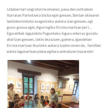
Udaberriari ongi etorria emanez, pasa den ostiralean
Iturraran Parketxera bisita egin genuen. Bertan okinaren
lanbidea hobeto ezagutzeko aukera izan genuen, ogi
goxo-goxoa egin, Agorregiko Errota martxan jarri…
Eguraldiak lagunduta Pagoetako inguru ederraz gozatu
ahal izan genuen. Jakin dezazuen, gainera, igandetan
Errota martxan ikusteko aukera izaten omen da, familian
edota lagunartean plana egitera animatzen bazarete!