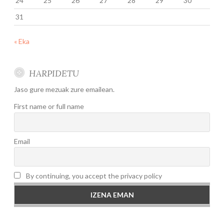
24
25
26
27
28
29
30
31
« Eka
HARPIDETU
Jaso gure mezuak zure emailean.
First name or full name
Email
By continuing, you accept the privacy policy