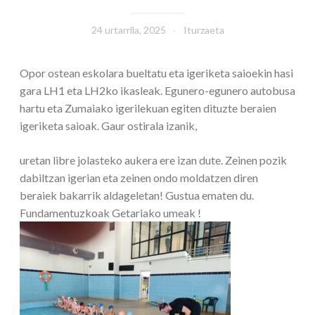
24 urtarrila, 2025
Iturzaeta
Opor ostean eskolara bueltatu eta igeriketa saioekin hasi
gara LH1 eta LH2ko ikasleak. Egunero-egunero autobusa
hartu eta Zumaiako igerilekuan egiten dituzte beraien
igeriketa saioak. Gaur ostirala izanik,
uretan libre jolasteko aukera ere izan dute. Zeinen pozik
dabiltzan igerian eta zeinen ondo moldatzen diren
beraiek bakarrik aldageletan! Gustua ematen du.
Fundamentuzkoak Getariako umeak !