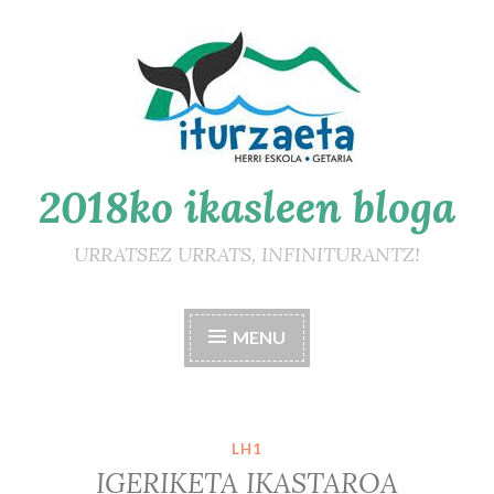
Skip
to
content
2018ko ikasleen bloga
URRATSEZ URRATS, INFINITURANTZ!
MENU
LH1
IGERIKETA IKASTAROA