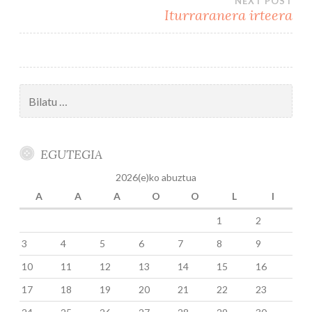
NEXT POST
nabigatu
Iturraranera irteera
Bilatu:
EGUTEGIA
2026(e)ko abuztua
A
A
A
O
O
L
I
1
2
3
4
5
6
7
8
9
10
11
12
13
14
15
16
17
18
19
20
21
22
23