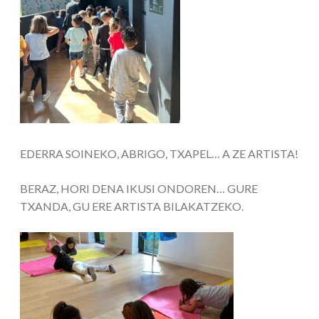
EDERRA SOINEKO, ABRIGO, TXAPEL… A ZE ARTISTA!
BERAZ, HORI DENA IKUSI ONDOREN… GURE
TXANDA, GU ERE ARTISTA BILAKATZEKO.