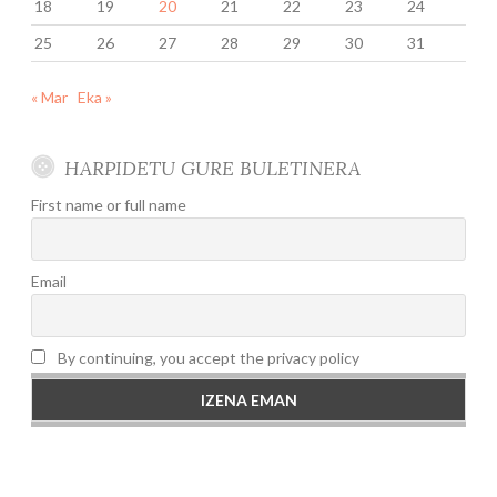
18
19
20
21
22
23
24
25
26
27
28
29
30
31
« Mar
Eka »
HARPIDETU GURE BULETINERA
First name or full name
Email
By continuing, you accept the privacy policy