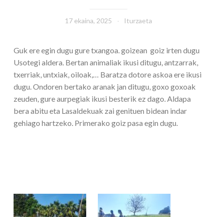
17 ekaina, 2025
Iturzaeta
Guk ere egin dugu gure txangoa. goizean goiz irten dugu
Usotegi aldera. Bertan animaliak ikusi ditugu, antzarrak,
txerriak, untxiak, oiloak,… Baratza dotore askoa ere ikusi
dugu. Ondoren bertako aranak jan ditugu, goxo goxoak
zeuden, gure aurpegiak ikusi besterik ez dago. Aldapa
bera abitu eta Lasaldekuak zai genituen bidean indar
gehiago hartzeko. Primerako goiz pasa egin dugu.