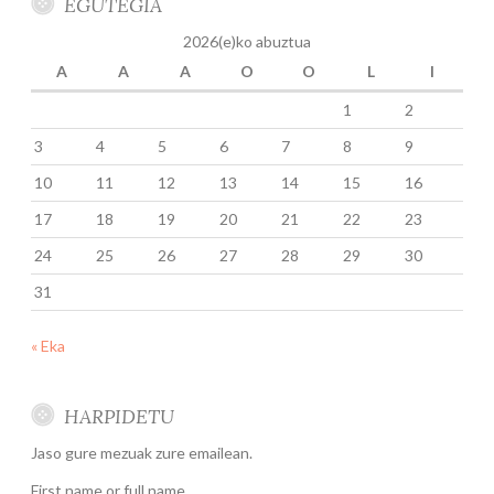
EGUTEGIA
2026(e)ko abuztua
A
A
A
O
O
L
I
1
2
3
4
5
6
7
8
9
10
11
12
13
14
15
16
17
18
19
20
21
22
23
24
25
26
27
28
29
30
31
« Eka
HARPIDETU
Jaso gure mezuak zure emailean.
First name or full name