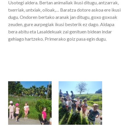
Usotegi aldera. Bertan animaliak ikusi ditugu, antzarrak,
txerriak, untxiak, oiloak,… Baratza dotore askoa ere ikusi
dugu. Ondoren bertako aranak jan ditugu, goxo goxoak
zeuden, gure aurpegiak ikusi besterik ez dago. Aldapa
bera abitu eta Lasaldekuak zai genituen bidean indar
gehiago hartzeko. Primerako goiz pasa egin dugu.