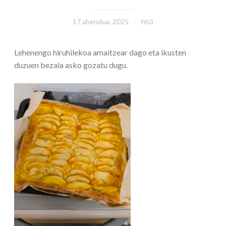
17 abendua, 2025
hh3
Lehenengo hiruhilekoa amaitzear dago eta ikusten
duzuen bezala asko gozatu dugu.