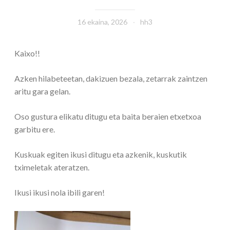
16 ekaina, 2026
hh3
Kaixo!!
Azken hilabeteetan, dakizuen bezala, zetarrak zaintzen
aritu gara gelan.
Oso gustura elikatu ditugu eta baita beraien etxetxoa
garbitu ere.
Kuskuak egiten ikusi ditugu eta azkenik, kuskutik
tximeletak ateratzen.
Ikusi ikusi nola ibili garen!