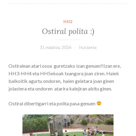
HH2
Ostiral polita :)
31 maiatza, 2026
Iturzaeta
Ostiralean atari osoa guretzako izan genuen!!Izan ere,
HH3-HH4 eta HH5ekoak txangora joan ziren. Haiek
balkoitik agurtu ondoren, haien geletara joan ginen
jolastera eta ondoren atarira kalejiran abitu ginen.
Ostiral dibertigarri eta polita pasa genuen