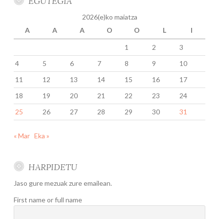
EGUTEGIA
2026(e)ko maiatza
A
A
A
O
O
L
I
1
2
3
4
5
6
7
8
9
10
11
12
13
14
15
16
17
18
19
20
21
22
23
24
25
26
27
28
29
30
31
« Mar
Eka »
HARPIDETU
Jaso gure mezuak zure emailean.
First name or full name