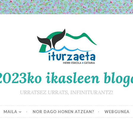
2023ko ikasleen blog
URRATSEZ URRATS, INFINITURANTZ!
MAILA
NOR DAGO HONEN ATZEAN?
WEBGUNEA