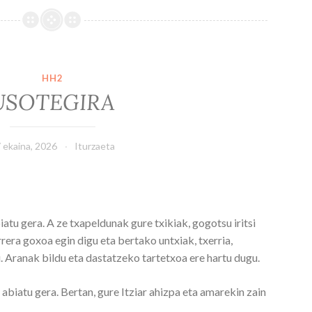
HH2
USOTEGIRA
 ekaina, 2026
Iturzaeta
atu gera. A ze txapeldunak gure txikiak, gogotsu iritsi
rera goxoa egin digu eta bertako untxiak, txerria,
 Aranak bildu eta dastatzeko tartetxoa ere hartu dugu.
 abiatu gera. Bertan, gure Itziar ahizpa eta amarekin zain