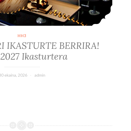
HH3
I IKASTURTE BERRIRA!
2027 Ikasturtera
30 ekaina, 2026
admin