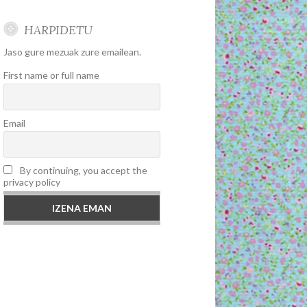
HARPIDETU
Jaso gure mezuak zure emailean.
First name or full name
Email
By continuing, you accept the
privacy policy