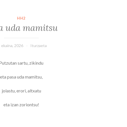
HH2
a uda mamitsu
 ekaina, 2026
Iturzaeta
Putzutan sartu, zikindu
eta pasa uda mamitsu,
jolastu, erori, altxatu
eta izan zoriontsu!