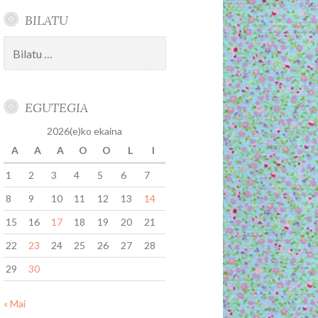
BILATU
Bilatu:
EGUTEGIA
2026(e)ko ekaina
A
A
A
O
O
L
I
1
2
3
4
5
6
7
8
9
10
11
12
13
14
15
16
17
18
19
20
21
22
23
24
25
26
27
28
29
30
« Mai