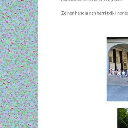
Zeinen handia den herri txiki hone