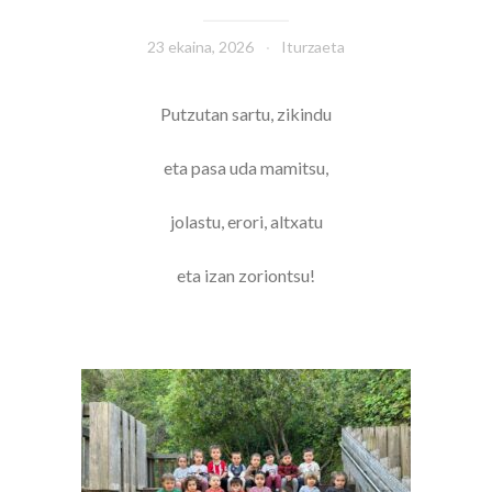
23 ekaina, 2026
Iturzaeta
Putzutan sartu, zikindu
eta pasa uda mamitsu,
jolastu, erori, altxatu
eta izan zoriontsu!