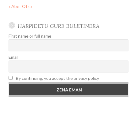
« Abe
Ots »
HARPIDETU GURE BULETINERA
First name or full name
Email
By continuing, you accept the privacy policy