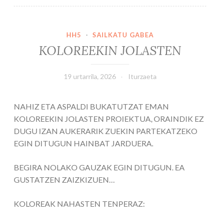
HH5
·
SAILKATU GABEA
KOLOREEKIN JOLASTEN
19 urtarrila, 2026
Iturzaeta
NAHIZ ETA ASPALDI BUKATUTZAT EMAN
KOLOREEKIN JOLASTEN PROIEKTUA, ORAINDIK EZ
DUGU IZAN AUKERARIK ZUEKIN PARTEKATZEKO
EGIN DITUGUN HAINBAT JARDUERA.
BEGIRA NOLAKO GAUZAK EGIN DITUGUN. EA
GUSTATZEN ZAIZKIZUEN…
KOLOREAK NAHASTEN TENPERAZ: