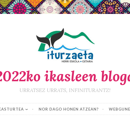
2022ko ikasleen blog
URRATSEZ URRATS, INFINITURANTZ!
KASTURTEA
NOR DAGO HONEN ATZEAN?
WEBGUN