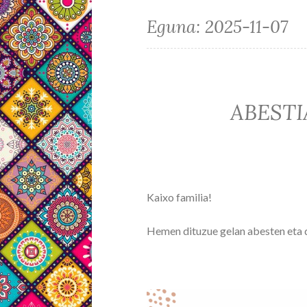
Eguna:
2025-11-07
ABESTI
Kaixo familia!
Hemen dituzue gelan abesten eta d