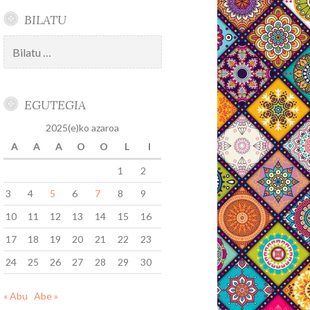
BILATU
Bilatu:
EGUTEGIA
2025(e)ko azaroa
A
A
A
O
O
L
I
1
2
3
4
5
6
7
8
9
10
11
12
13
14
15
16
17
18
19
20
21
22
23
24
25
26
27
28
29
30
« Abu
Abe »