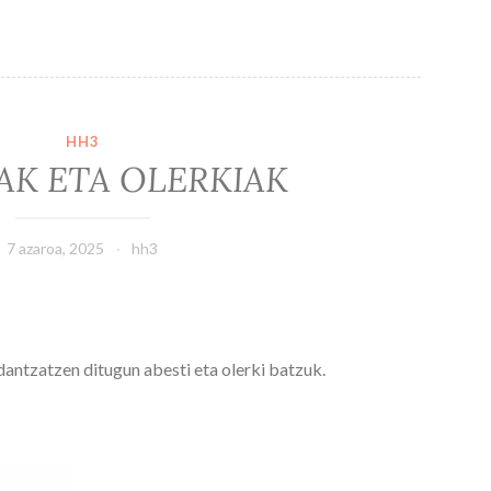
HH3
AK ETA OLERKIAK
7 azaroa, 2025
hh3
antzatzen ditugun abesti eta olerki batzuk.