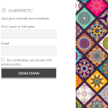
HARPIDETU
Jaso gure mezuak zure emailean.
First name or full name
Email
By continuing, you accept the
privacy policy