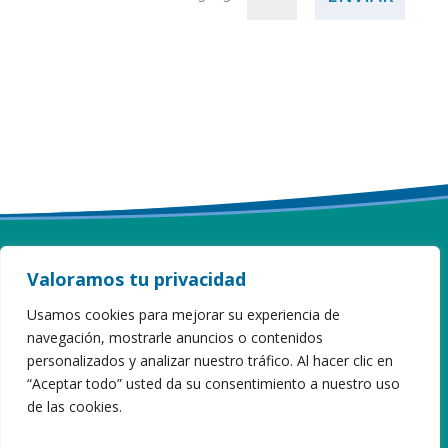
Valoramos tu privacidad
ITURZAETA HERRI ESKOLA
Usamos cookies para mejorar su experiencia de
navegación, mostrarle anuncios o contenidos
Sahatsaga, 16 · 20808 Getaria · Gipuzkoa
Tel 943 899 173
personalizados y analizar nuestro tráfico. Al hacer clic en
iturzaeta@hezkuntza.net
“Aceptar todo” usted da su consentimiento a nuestro uso
de las cookies.