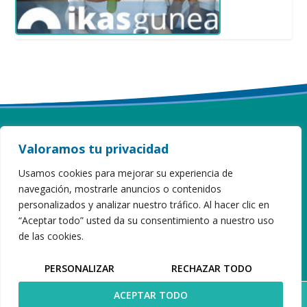
Valoramos tu privacidad
ITURZAETA HERRI ESKOLA
Usamos cookies para mejorar su experiencia de
navegación, mostrarle anuncios o contenidos
Sahatsaga, 16 · 20808 Getaria · Gipuzkoa
Tel 943 899 173
personalizados y analizar nuestro tráfico. Al hacer clic en
iturzaeta@hezkuntza.net
“Aceptar todo” usted da su consentimiento a nuestro uso
de las cookies.
PERSONALIZAR
RECHAZAR TODO
ACEPTAR TODO
Desarrollo Web:
Elkarmedia
Aviso Legal
|
Política de privacidad