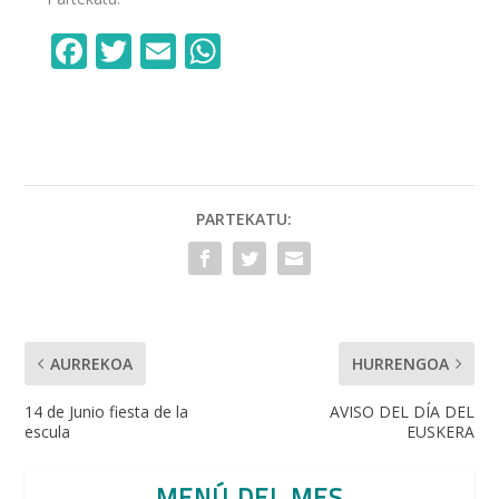
F
T
E
W
ac
w
m
h
e
itt
ai
at
b
er
l
s
o
A
o
p
PARTEKATU:
k
p
AURREKOA
HURRENGOA
14 de Junio fiesta de la
AVISO DEL DÍA DEL
escula
EUSKERA
MENÚ DEL MES