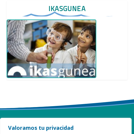
IKASGUNEA
Valoramos tu privacidad
ITURZAETA HERRI ESKOLA